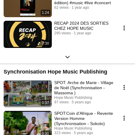
édition) #music #live #concert
62 views
1 year ago
1:24
RECAP 2024 DES SORTIES
CHEZ HOPE MUSIC
290 views
1 year ago
7:30
Synchronisation Hope Music Publishing
SPOT: Arche de Marie - Village
de Noël (Synchronisation -
Massoma )
Hope Music Publishing
97 views
5 years ago
0:37
SPOT:Coin d'Afrique - Revente
Version Homme
(Synchronisation - Sokoto)
Hope Music Publishing
323 views
5 years ago
0:31