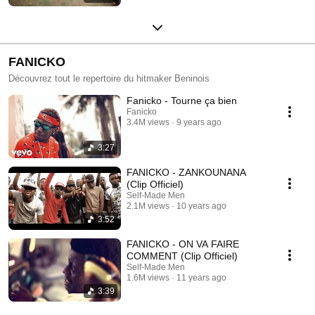
FANICKO
Découvrez tout le repertoire du hitmaker Beninois
Fanicko - Tourne ça bien
Fanicko
3.4M views
9 years ago
3:27
FANICKO - ZANKOUNANA
(Clip Officiel)
Self-Made Men
2.1M views
10 years ago
3:52
FANICKO - ON VA FAIRE
COMMENT (Clip Officiel)
Self-Made Men
1.6M views
11 years ago
3:39