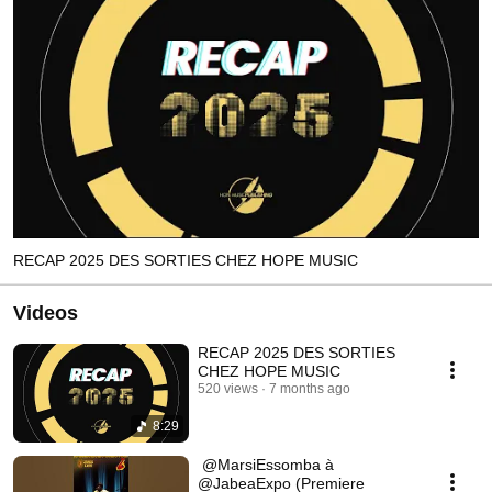
RECAP 2025 DES SORTIES CHEZ HOPE MUSIC
Videos
RECAP 2025 DES SORTIES
CHEZ HOPE MUSIC
520 views
7 months ago
8:29
​ @MarsiEssomba à
@JabeaExpo (Premiere