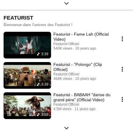
FEATURIST
Bienvenue dans l'univers des Featurist !
Featurist - Fame Lah (Official
Video)
Featurist Officiel
540K views
10 years ago
3:39
Featurist - "Polongo" (Clip
Officiel)
Featurist Officiel
468K views
10 years ago
3:39
Featurist - BABAAH "danse du
grand père" (Official Video)
Featurist Officiel
4.5M views
11 years ago
3:59