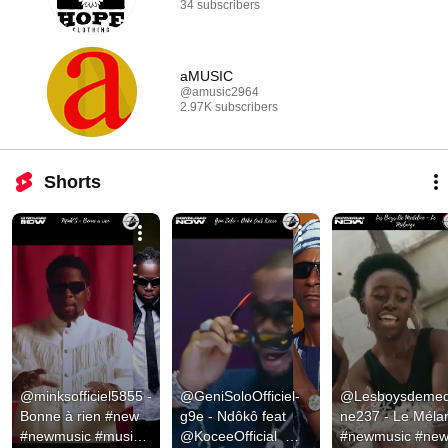
34 subscribers
aMUSIC
@amusic2964
2.97K subscribers
Shorts
@minksofficiel5855 - 
@GeniSoloOfficiel-
@Lesboysdemed
Bonne à rien #new 
g9e - Ndôkô feat 
ne237 - Le Mélan
#newmusic #music 
@KoceeOfficial  
#newmusic #new