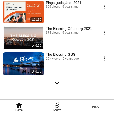
Pingstgudstjänst 2021
305 views
5 years ago
1:11:35
The Blessing Göteborg 2021
374 views
5 years ago
6:59
The Blessing GBG
16K views
6 years ago
6:59
Library
Home
Shorts