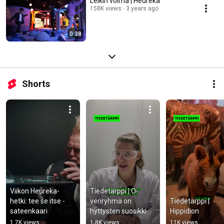
Leikin voima | Heureka
158K views
3 years ago
0:38
Shorts
Viikon Heureka-
Tiedetärppi | O-
hetki: tee se itse -
veriryhmä on 
Tiedetärppi | 
sateenkaari
hyttysten suosikki
Hippidion
1.7K views
1.8K views
11K views