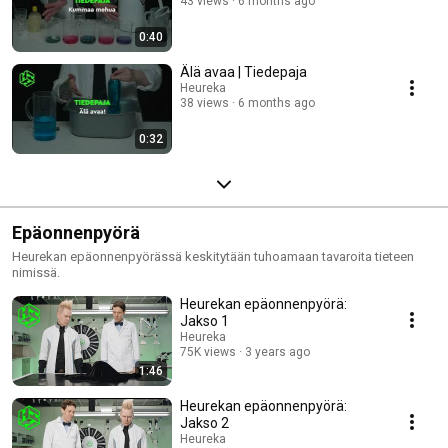
43 views
6 months ago
0:40
Älä avaa | Tiedepaja
Heureka
38 views
6 months ago
0:32
Epäonnenpyörä
Heurekan epäonnenpyörässä keskitytään tuhoamaan tavaroita tieteen
nimissä.
Heurekan epäonnenpyörä:
Jakso 1
Heureka
75K views
3 years ago
1:46
Heurekan epäonnenpyörä:
Jakso 2
Heureka