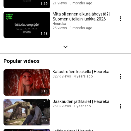
21 views
3 months ago
1:49
Mitä oli ennen alkuräjähdystä? |
Suomen uteliain luokka 2026
Heureka
25 views
3 months ago
1:43
Popular videos
Katastrofien keskellä | Heureka
327K views
4 years ago
0:10
Jääkauden jättiläiset | Heureka
261K views
1 year ago
0:35