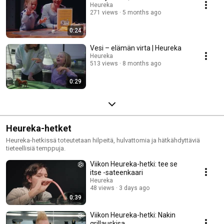
Heureka
271 views
5 months ago
0:24
Vesi – elämän virta | Heureka
Heureka
513 views
8 months ago
0:29
Heureka-hetket
Heureka-hetkissä toteutetaan hilpeitä, hulvattomia ja hätkähdyttäviä
tieteellisiä temppuja.
Viikon Heureka-hetki: tee se
itse -sateenkaari
Heureka
48 views
3 days ago
0:39
Viikon Heureka-hetki: Nakin
grillauskisa