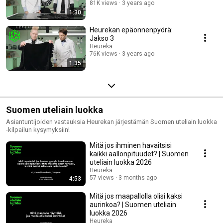
81K views
3 years ago
1:30
Heurekan epäonnenpyörä:
Jakso 3
Heureka
76K views
3 years ago
1:35
Suomen uteliain luokka
Asiantuntijoiden vastauksia Heurekan järjestämän Suomen uteliain luokka
-kilpailun kysymyksiin!
Mitä jos ihminen havaitsisi
kaikki aallonpituudet? | Suomen
uteliain luokka 2026
Heureka
57 views
3 months ago
4:53
Mitä jos maapallolla olisi kaksi
aurinkoa? | Suomen uteliain
luokka 2026
Heureka