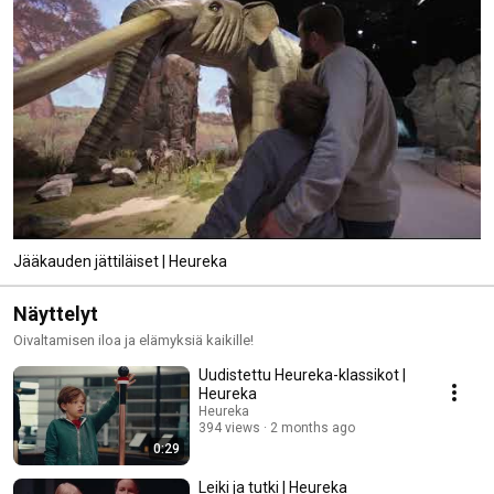
Jääkauden jättiläiset | Heureka
Näyttelyt
Oivaltamisen iloa ja elämyksiä kaikille!
Uudistettu Heureka-klassikot |
Heureka
Heureka
394 views
2 months ago
0:29
Leiki ja tutki | Heureka