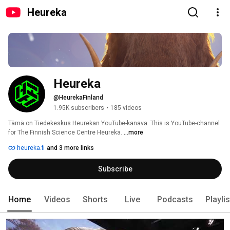
Heureka
Heureka
@HeurekaFinland
1.95K subscribers
•
185 videos
Tämä on Tiedekeskus Heurekan YouTube-kanava. This is YouTube-channel 
for The Finnish Science Centre Heureka. 
...more
heureka.fi
and 3 more links
Subscribe
Home
Videos
Shorts
Live
Podcasts
Playli