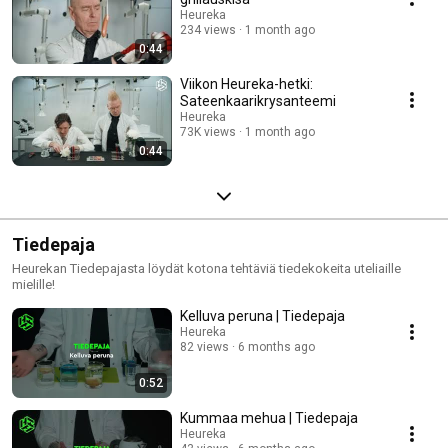
Heureka
234 views
1 month ago
0:44
Viikon Heureka-hetki:
Sateenkaarikrysanteemi
Heureka
73K views
1 month ago
0:44
Tiedepaja
Heurekan Tiedepajasta löydät kotona tehtäviä tiedekokeita uteliaille
mielille!
Kelluva peruna | Tiedepaja
Heureka
82 views
6 months ago
0:52
Kummaa mehua | Tiedepaja
Heureka