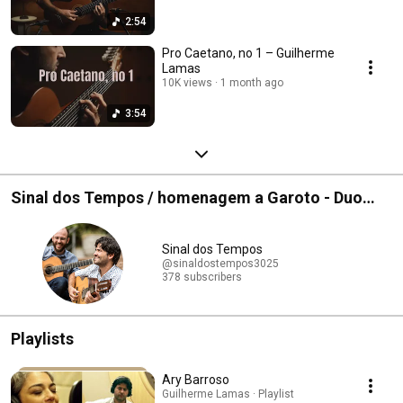
2:54
Pro Caetano, no 1 – Guilherme
Lamas
10K views
1 month ago
3:54
Sinal dos Tempos / homenagem a Garoto - Duo
Rafael Thomaz e Guilherme Lamas
Sinal dos Tempos
@sinaldostempos3025
378 subscribers
Playlists
Ary Barroso
Guilherme Lamas · Playlist