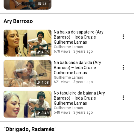
23
Ary Barroso
Na baixa do sapateiro (Ary
Barroso) – Ieda Cruz e
Guilherme Lamas
Guilherme Lamas
678 views
3 years ago
4:05
Na batucada da vida (Ary
Barroso) – Ieda Cruz e
Guilherme Lamas
Guilherme Lamas
621 views
3 years ago
4:08
No tabuleiro da baiana (Ary
Barroso) – Ieda Cruz e
Guilherme Lamas
Guilherme Lamas
548 views
3 years ago
3:48
"Obrigado, Radamés"