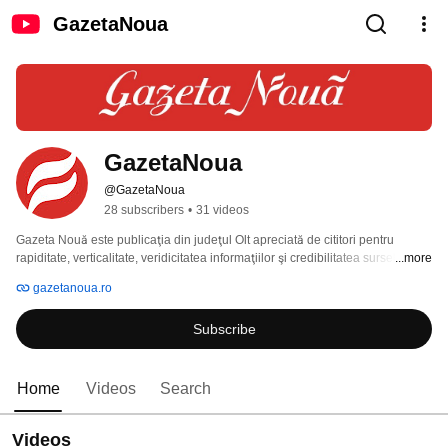
GazetaNoua
GazetaNoua
@GazetaNoua
28 subscribers
•
31 videos
Gazeta Nouă este publicaţia din judeţul Olt apreciată de cititori pentru 
rapiditate, verticalitate, veridicitatea informaţiilor şi credibilitatea surselor 
...more
citate. Gazeta Nouă abordează subiecte din actualitatea locală, dar şi din 
gazetanoua.ro
cea naţională, precum şi interviuri, reportaje şi opinii. 
Subscribe
Home
Videos
Search
Videos