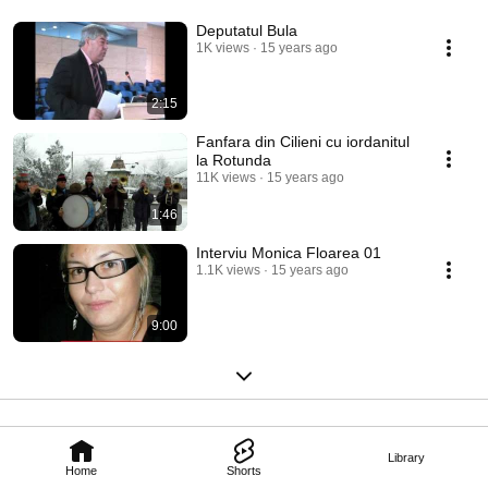
Deputatul Bula
1K views
15 years ago
2:15
Fanfara din Cilieni cu iordanitul
la Rotunda
11K views
15 years ago
1:46
Interviu Monica Floarea 01
1.1K views
15 years ago
9:00
Library
Home
Shorts