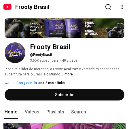
Frooty Brasil
Frooty Brasil
@FrootyBrasil
3.65K subscribers
•
49 videos
Pioneira e líder de mercado, a Frooty Açaí traz o verdadeiro sabor dessa 
super fruta para o Brasil e o Mundo. 
...more
acaifrooty.com.br
and 2 more links
Subscribe
Home
Videos
Playlists
Search