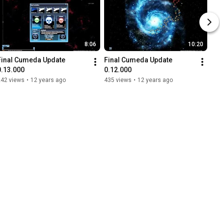
8:06
10:20
Final Cumeda Update 
Final Cumeda Update 
0.13.000
0.12.000
242 views
•
12 years ago
435 views
•
12 years ago