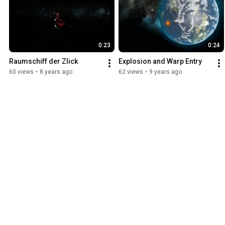
0:23
0:24
Raumschiff der Zlick
Explosion and Warp Entry
60 views
•
8 years ago
62 views
•
9 years ago