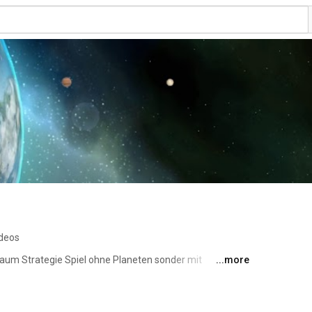
ideos
raum Strategie Spiel ohne Planeten sonder mit 
...more
eneinander an. Soraz und Raltark. Beide mit ihrem 