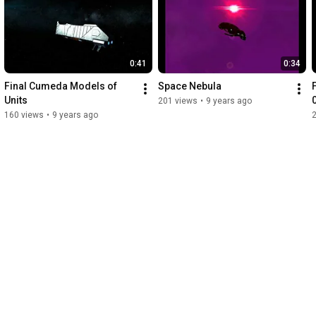
0:41
0:34
Final Cumeda Models of 
Space Nebula
Units
201 views
•
9 years ago
160 views
•
9 years ago