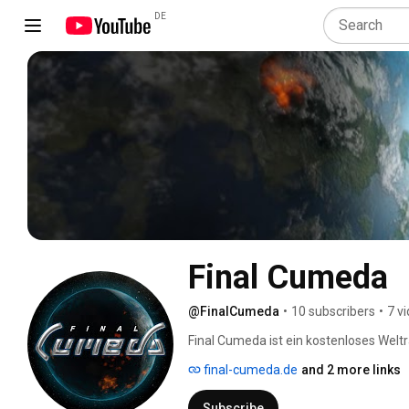
DE
Final Cumeda
@FinalCumeda
•
10 subscribers
•
7 v
Final Cumeda ist ein kostenloses Welt
Raumschiffen. Zwei Spezies treten geg
final-cumeda.de
and 2 more links
eigenen Hintergrund 
Subscribe