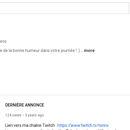
deos
 de la bonne humeur dans votre journée ! :) 
...more
DERNIÈRE ANNONCE
124 views
3 years ago
Lien vers ma chaîne Twitch : 
https://www.twitch.tv/tonnv