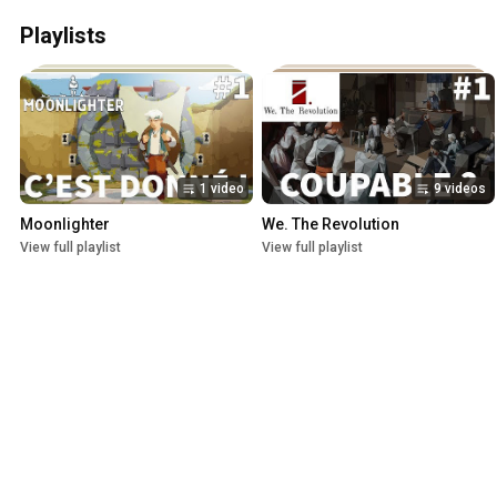
Playlists
1 video
9 videos
Moonlighter
We. The Revolution
View full playlist
View full playlist