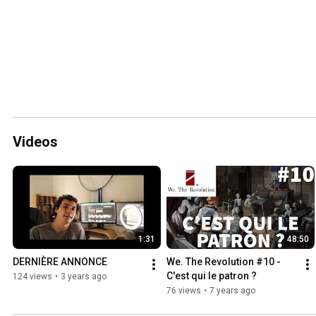
Videos
1:31
48:50
DERNIÈRE ANNONCE
We. The Revolution #10 - 
C'est qui le patron ?
124 views
•
3 years ago
76 views
•
7 years ago