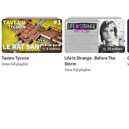
4 videos
10 videos
Tavern Tycoon
Life Is Strange : Before The 
Storm
View full playlist
V
View full playlist