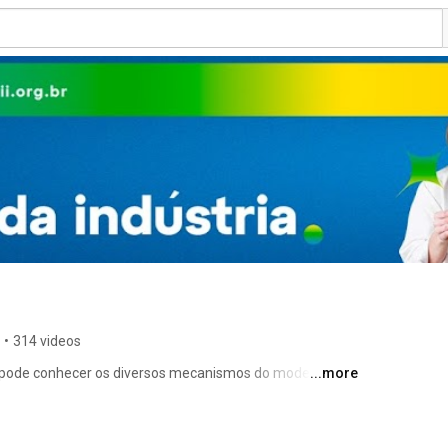
•
314 videos
 pode conhecer os diversos mecanismos do modelo 
...more
etos PD&I para a indústria nacional. São conteúdos com 
ossos centros de pesquisa credenciados com Unidades 