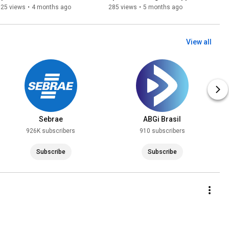
jaborandi no semiárido
of Crops and Pastures
325 views
•
4 months ago
285 views
•
5 months ago
View all
Sebrae
ABGi Brasil
926K subscribers
910 subscribers
Subscribe
Subscribe