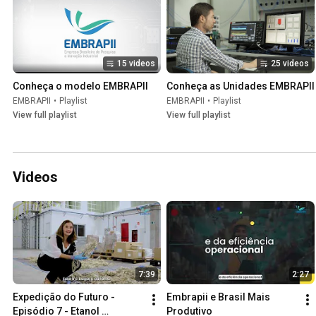
15 videos
25 videos
Conheça o modelo EMBRAPII
Conheça as Unidades EMBRAPII
EMBRAPII
•
Playlist
EMBRAPII
•
Playlist
View full playlist
View full playlist
Videos
7:39
2:27
Expedição do Futuro - 
Embrapii e Brasil Mais 
Episódio 7 - Etanol 
Produtivo