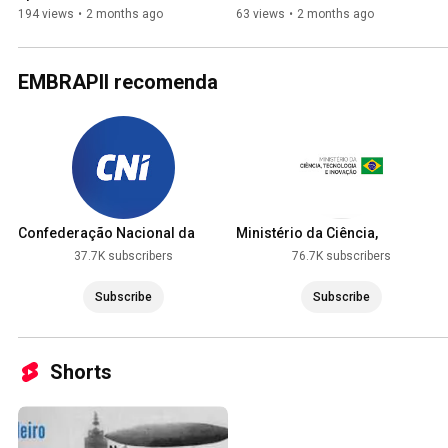
sustentável
194 views
•
2 months ago
63 views
•
2 months ago
EMBRAPII recomenda
Confederação Nacional da
Ministério da Ciência,
Indústria
Tecnologia e Inovação
37.7K subscribers
76.7K subscribers
Subscribe
Subscribe
Shorts