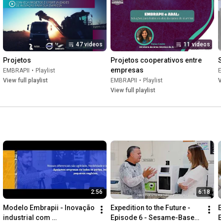
47 videos
11 videos
Projetos
Projetos cooperativos entre 
empresas
EMBRAPII
•
Playlist
View full playlist
EMBRAPII
•
Playlist
V
View full playlist
2:56
6:18
Modelo Embrapii - Inovação 
Expedition to the Future - 
industrial com 
Episode 6 - Sesame-Based 
E