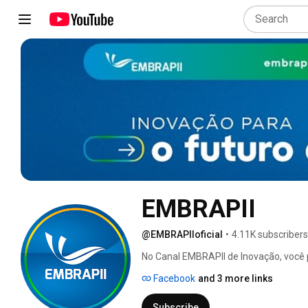
EMBRAPII
@EMBRAPIIoficial
•
4.11K subscribers
No Canal EMBRAPII de Inovação, você
EMBRAPII para o financiamento de proj
Facebook
and 3 more links
projetos, depoimentos de empresas, n
EMBRAPII e muito mais! 
Subscribe