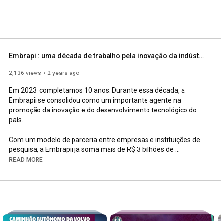
Embrapii: uma década de trabalho pela inovação da indústria brasileira
2,136 views
2 years ago
Em 2023, completamos 10 anos. Durante essa década, a 
Embrapii se consolidou como um importante agente na 
promoção da inovação e do desenvolvimento tecnológico do 
país. 

Com um modelo de parceria entre empresas e instituições de 
pesquisa, a Embrapii já soma mais de R$ 3 bilhões de 
investimento em projetos inovadores em áreas como saúde, 
READ MORE
energia, agricultura e indústria 4.0.

Confira os depoimentos de alguns parceiros!