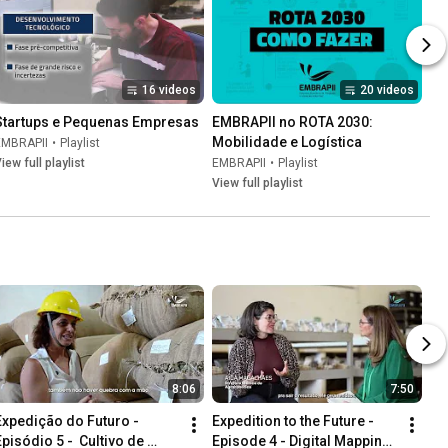
16 videos
20 videos
Startups e Pequenas Empresas
EMBRAPII no ROTA 2030: 
Mobilidade e Logística
EMBRAPII
•
Playlist
iew full playlist
EMBRAPII
•
Playlist
View full playlist
8:06
7:50
Expedição do Futuro - 
Expedition to the Future - 
pisódio 5 -  Cultivo de 
Episode 4 - Digital Mapping 