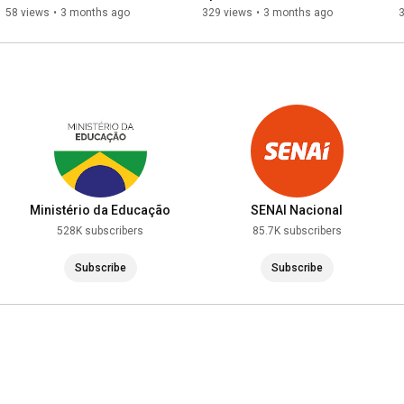
compartilhamento de risco 
Neuroprotector
58 views
•
3 months ago
329 views
•
3 months ago
e custos
Ministério da Educação
SENAI Nacional
528K subscribers
85.7K subscribers
Subscribe
Subscribe