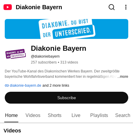
Diakonie Bayern
Diakonie Bayern
@diakoniebayern
257 subscribers
•
313 videos
Der YouTube-Kanal des Diakonischen Werkes Bayern. Der zweitgrößte 
bayerische Wohlfahrtsverband kommentiert hier in regelmäßigen Abständen 
...more
sozialpolitische Themen. 
diakonie-bayern.de
and 2 more links
Subscribe
Home
Videos
Shorts
Live
Playlists
Search
Videos