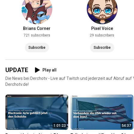
Brians Corner
Pixel Voice
721 subscribers
29 subscribers
Subscribe
Subscribe
UPDATE
Play all
Die News bei Derchotv - Live auf Twitch und jederzeit auf Abruf au
Derchotv.de!
1:01:23
54:37