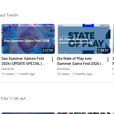
auf Twitch!
2:27:34
1:54:32
Das Summer Games Fest 
Die State of Play zum 
2026 | UPDATE SPEZIAL | 
Summer Game Fest 2026 | 
05.06.26
UPDATE SPEZIAL | 02.06.26
Derchotv
Derchotv
19 views
•
1 month ago
23 views
•
2 months ago
9 bis 11 Uhr auf