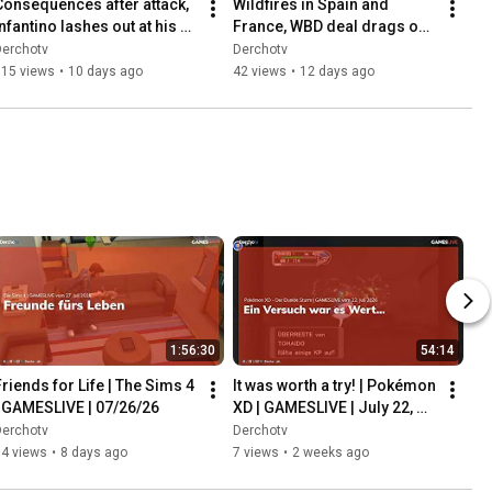
Consequences after attack, 
Wildfires in Spain and 
nfantino lashes out at his 
France, WBD deal drags on | 
critics | UPDATE | 07/27/26
UPDATE | 07/25/26
Derchotv
Derchotv
115 views
•
10 days ago
42 views
•
12 days ago
1:56:30
54:14
Friends for Life | The Sims 4 
It was worth a try! | Pokémon 
| GAMESLIVE | 07/26/26
XD | GAMESLIVE | July 22, 
2026
Derchotv
Derchotv
14 views
•
8 days ago
7 views
•
2 weeks ago