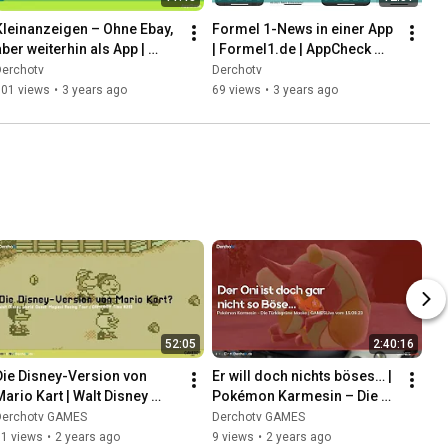
Kleinanzeigen – Ohne Ebay, 
Formel 1-News in einer App 
aber weiterhin als App | 
| Formel1.de | AppCheck 
AppCheck vom 15.06.23
vom 6. April 2023
Derchotv
Derchotv
601 views
•
3 years ago
69 views
•
3 years ago
52:05
2:40:16
Die Disney-Version von 
Er will doch nichts böses… | 
Mario Kart | Walt Disney 
Pokémon Karmesin – Die 
World Quest: Magical 
Türkisgrüne Maske | 
Derchotv GAMES
Derchotv GAMES
Racing Tour | GAMEBOY 
GAMESLive vom 15.09.23
61 views
•
2 years ago
9 views
•
2 years ago