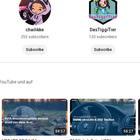
chailikke
DasTiggiTier
255 subscribers
120 subscribers
Subscribe
Subscribe
f YouTube und auf
59:57
56:27