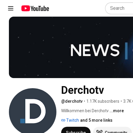
Derchotv
@derchotv
•
1.17K subscribers
•
3.7K 
Willkommen bei Derchotv 
...more
Twitch
and 5 more links
Subscribe
Community