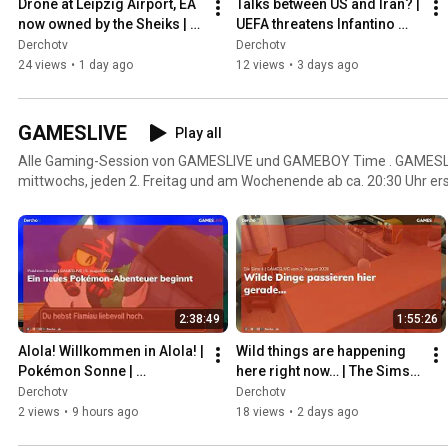
Drone at Leipzig Airport, EA 
Talks between US and Iran? | 
now owned by the Sheiks | 
UEFA threatens Infantino 
UPDATE | 08/05/26
with lawsuit | UPDATE | 
Derchotv
Derchotv
08/03/26
24 views
•
1 day ago
12 views
•
3 days ago
GAMESLIVE
Play all
Alle Gaming-Session von GAMESLIVE und GAMEBOY Time . GAMESLIVE - jeden 2. Montag,
mittwochs, jeden 2. Freitag und am Wochenende ab ca. 20:30 Uhr erst
und später danach hier! GAMEBOY Time - jeden zweiten Montag um 20:30 Uhr live auf Twitch,
danach auf Derchotv.de und hier auf YouTube!
2:38:49
1:55:26
Alola! Willkommen in Alola! | 
Wild things are happening 
Pokémon Sonne | 
here right now… | The Sims 4 
GAMESLIVE | 05.08.26
| GAMESLIVE | 08/03/26
Derchotv
Derchotv
2 views
•
9 hours ago
18 views
•
2 days ago