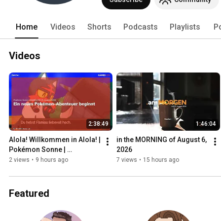
Home
Videos
Shorts
Podcasts
Playlists
P
Videos
2:38:49
1:46:04
Alola! Willkommen in Alola! | 
in the MORNING of August 6, 
Pokémon Sonne | 
2026
GAMESLIVE | 05.08.26
2 views
•
9 hours ago
7 views
•
15 hours ago
Featured