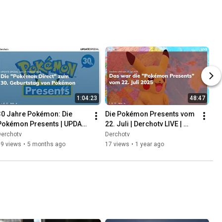
1:04:23
48:47
30 Jahre Pokémon: Die 
Die Pokémon Presents vom 
Pokémon Presents | UPDATE 
22. Juli | Derchotv LIVE | 
SPEZIAL | 27.02.26
22.07.25
Derchotv
Derchotv
19 views
•
5 months ago
17 views
•
1 year ago