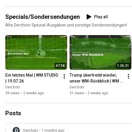
Specials/Sondersendungen
Play all
Alte Derchotv Spezial-Ausgaben und sonstige Sondersendungen!
47:58
1:36:31
Ein letztes Mal | WM STUDIO 
Trump übertreibt wieder, 
| 19.07.26
unser WM-Rückblick | WM 
STUDIO | 18.07.26
Derchotv
Derchotv
39 views
•
2 weeks ago
31 views
•
2 weeks ago
Posts
Derchotv
•
7 months ago