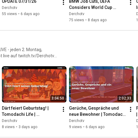
UPDATE 07/31/26
BMW Job Cuts, UEFA 
Considers World Cup 
I
Derchotv
Boycott | UPDATE | 07/29/26
55 views
•
6 days ago
Derchotv
75 views
•
8 days ago
 live auf twitch.tv/Derchotv
3:04:50
2:02:33
Därt feiert Geburtstag! | 
Gerüche, Gespräche und 
Tomodachi Life | 
neue Bewohner | Tomodachi 
GAMESLIVE | 31.07.26
Life | GAMESLIVE | 29.07.26
Derchotv
Derchotv
8 views
•
3 days ago
9 views
•
6 days ago