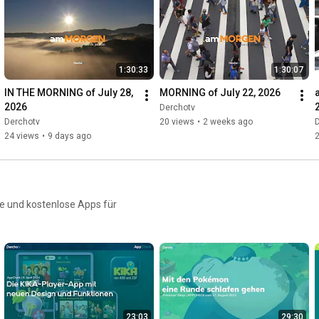
1:30:33
1:30:07
IN THE MORNING of July 28, 
MORNING of July 22, 2026
2026
Derchotv
Derchotv
20 views
•
2 weeks ago
24 views
•
9 days ago
e und kostenlose Apps für
23:03
29:30