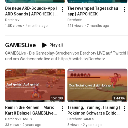
Die neue ARD-Sounds-App | 
The revamped Tagesschau 
ARD Sounds | APPCHECK | 
app | APPCHECK
19.03.26
Derchotv
Derchotv
1.8K views
•
4 months ago
221 views
•
7 months ago
GAMESLive
Play all
GAMESLive - Die Gameplay-Strecken von Derchotv LIVE auf Twitch! 
und am Wochenende live auf https://twitch.tv/Derchotv
1:41:00
1:44:06
Rein in die Rennen! | Mario 
Training, Training, Training | 
Kart 8 Deluxe | GAMESLive 
Pokémon Schwarze Edition 
vom 22.09.23
2 | GAMESLive vom 20.09.23
Derchotv GAMES
Derchotv GAMES
33 views
•
2 years ago
5 views
•
2 years ago