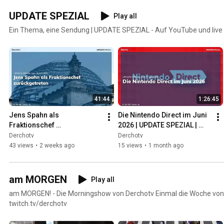
UPDATE SPEZIAL
Play all
Ein Thema, eine Sendung | UPDATE SPEZIAL - Auf YouTube und live 
41:44
1:26:45
Jens Spahn als 
Die Nintendo Direct im Juni 
Fraktionschef 
2026 | UPDATE SPEZIAL | 
zurückgetreten | UPDATE 
09.06.26
Derchotv
Derchotv
SPEZIAL | 18.07.26
43 views
•
2 weeks ago
15 views
•
1 month ago
am MORGEN
Play all
am MORGEN! - Die Morningshow von Derchotv Einmal die Woche von 
twitch.tv/derchotv