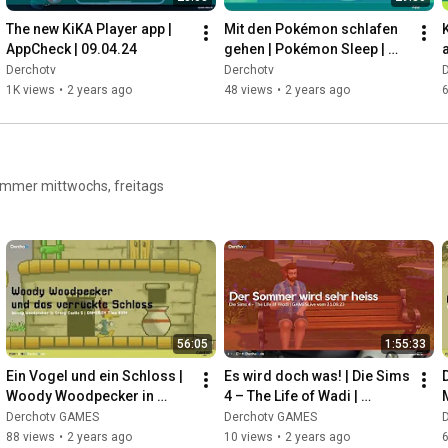
The new KiKA Player app | 
Mit den Pokémon schlafen 
AppCheck | 09.04.24
gehen | Pokémon Sleep | 
APPCHECK vom 17.08.23
Derchotv
Derchotv
1K views
•
2 years ago
48 views
•
2 years ago
Immer mittwochs, freitags
56:05
1:55:33
Ein Vogel und ein Schloss | 
Es wird doch was! | Die Sims 
Woody Woodpecker in 
4 – The Life of Wadi | 
Crazy Castle 5 | GAMEBOY 
GAMESLive vom 21.09.23
Derchotv GAMES
Derchotv GAMES
Time #294
88 views
•
2 years ago
10 views
•
2 years ago