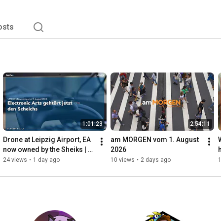
osts
1:01:23
2:54:11
Drone at Leipzig Airport, EA 
am MORGEN vom 1. August 
now owned by the Sheiks | 
2026
UPDATE | 08/05/26
24 views
•
1 day ago
10 views
•
2 days ago