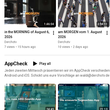
1:46:04
2:54:11
in the MORNING of August 6, 
am MORGEN vom 1. August 
2026
2026
Derchotv
Derchotv
7 views
•
15 hours ago
10 views
•
2 days ago
AppCheck
Play all
Jeden zweiten Mittwoch präsentieren wir im AppCheck verschieden
Android und iOS. Schickt uns eure Vorschläge an waldi@derchotv.de
24:45
21:13