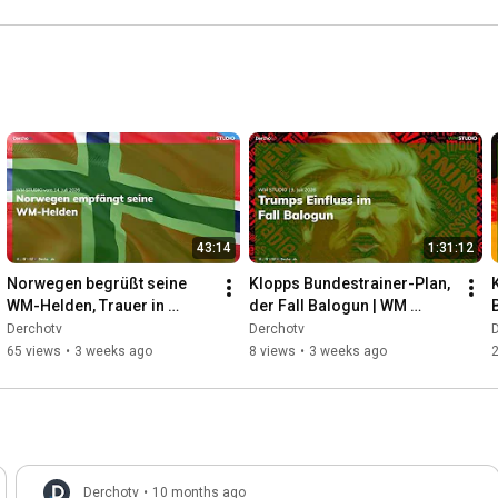
43:14
1:31:12
Norwegen begrüßt seine 
Klopps Bundestrainer-Plan, 
WM-Helden, Trauer in 
der Fall Balogun | WM 
Südadfrika | WM STUDIO | 
STUDIO | 09.07.26
Derchotv
Derchotv
14.07.26
65 views
•
3 weeks ago
8 views
•
3 weeks ago
Derchotv
•
10 months ago