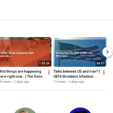
1:55:26
54:37
Wild things are happening 
Talks between US and Iran? | 
here right now… | The Sims 4 
UEFA threatens Infantino 
| GAMESLIVE | 08/03/26
with lawsuit | UPDATE | 
18 views
•
2 days ago
12 views
•
3 days ago
08/03/26