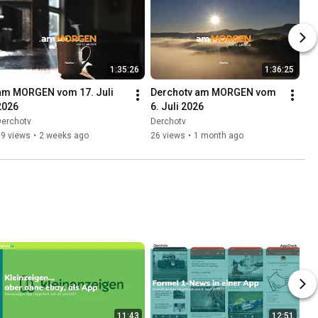
1:35:26
1:36:25
am MORGEN vom 17. Juli 
Derchotv am MORGEN vom 
2026
6. Juli 2026
Derchotv
Derchotv
29 views
•
2 weeks ago
26 views
•
1 month ago
11:43
12:51