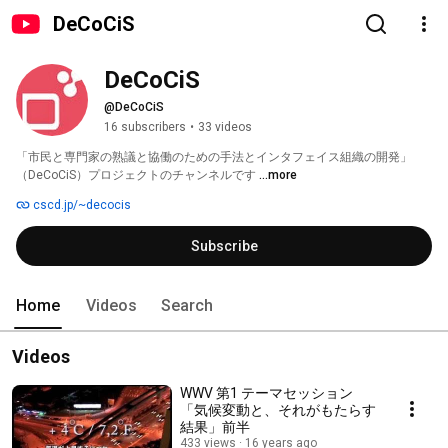
DeCoCiS
DeCoCiS
@DeCoCiS
16 subscribers
•
33 videos
「市民と専門家の熟議と協働のための手法とインタフェイス組織の開発」
（DeCoCiS）プロジェクトのチャンネルです 
...more
cscd.jp/~decocis
Subscribe
Home
Videos
Search
Videos
WWV 第1 テーマセッション
「気候変動と、それがもたらす
結果」前半
433 views
16 years ago