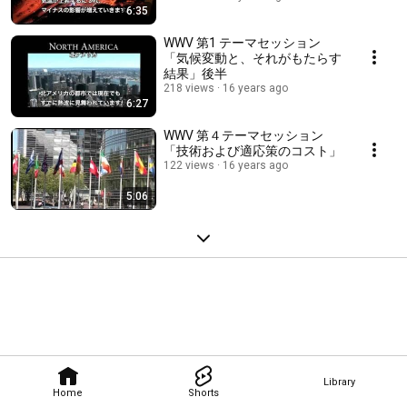
6:35
WWV 第1 テーマセッション
「気候変動と、それがもたらす
結果」後半
218 views
16 years ago
6:27
WWV 第４テーマセッション
「技術および適応策のコスト」
122 views
16 years ago
5:06
Library
Home
Shorts