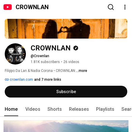
CROWNLAN
CROWNLAN
@Crownlan
1.81K subscribers
•
26 videos
Filippo Da Lan & Nadia Corona • CROWNLAN 
...more
crownlan.com
and 7 more links
Subscribe
Home
Videos
Shorts
Releases
Playlists
Sear