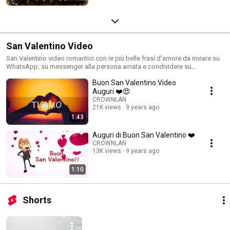
San Valentino Video
San Valentino video romantici con le più belle frasi d'amore da inviare su
WhatsApp, su messenger alla persona amata e condividere su
Facebook, ma anche video di divertenti da dedicare ad una coppia felice
Buon San Valentino Video
e innamorata.
Auguri ❤️😍
CROWNLAN
21K views
9 years ago
1:43
Auguri di Buon San Valentino ❤️
CROWNLAN
13K views
9 years ago
1:10
Shorts