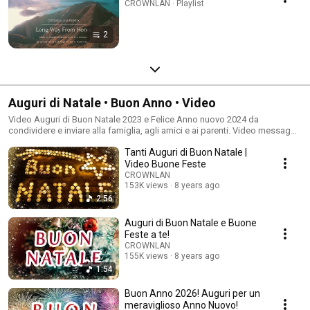
CROWNLAN · Playlist
2
Auguri di Natale • Buon Anno • Video
Video Auguri di Buon Natale 2023 e Felice Anno nuovo 2024 da
condividere e inviare alla famiglia, agli amici e ai parenti. Video messaggi
con le più belle musiche di Natale e con frasi di auguri natalizie. #Natale
Tanti Auguri di Buon Natale |
#BuonNatale #AnnoNuovo
Video Buone Feste
CROWNLAN
153K views
8 years ago
2:56
Auguri di Buon Natale e Buone
Feste a te!
CROWNLAN
155K views
8 years ago
1:54
Buon Anno 2026! Auguri per un
meraviglioso Anno Nuovo!