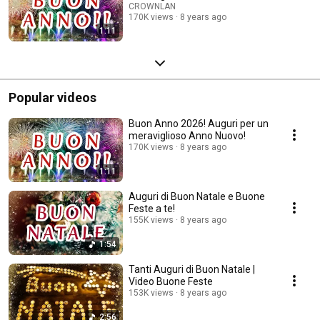
CROWNLAN
170K views
8 years ago
1:11
Popular videos
Buon Anno 2026! Auguri per un
meraviglioso Anno Nuovo!
170K views
8 years ago
1:11
Auguri di Buon Natale e Buone
Feste a te!
155K views
8 years ago
1:54
Tanti Auguri di Buon Natale |
Video Buone Feste
153K views
8 years ago
2:56