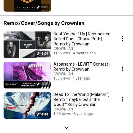
3:53
Remix/Cover/Songs by Crownlan
Beat Yourself Up | Reimagined
Ballad Duet | Charlie Puth |
Remix by Crownlan
CROWNLAN
11K views
4 months ago
4:06
Aspartame - LEWITT Contest -
Remix by Crownlan
CROWNLAN
150 views
1 year ago
3:38
Dead To The World (Malamor)
Remix "maybe lost in the
wood?" 🫣 by Crownlan
CROWNLAN
1.9K views
3 years ago
4:44