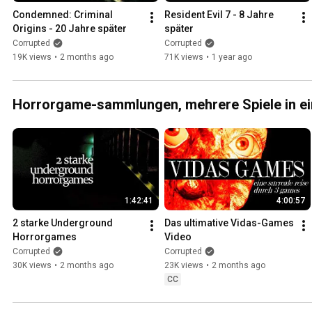
Condemned: Criminal 
Resident Evil 7 - 8 Jahre 
Origins - 20 Jahre später
später
Corrupted
Corrupted
19K views
•
2 months ago
71K views
•
1 year ago
Horrorgame-sammlungen, mehrere Spiele in e
1:42:41
4:00:57
2 starke Underground 
Das ultimative Vidas-Games 
Horrorgames
Video
Corrupted
Corrupted
30K views
•
2 months ago
23K views
•
2 months ago
CC