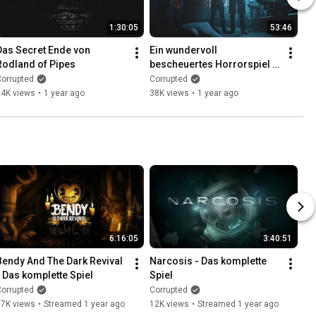
1:30:05
53:46
Das Secret Ende von 
Ein wundervoll 
Rodland of Pipes
bescheuertes Horrorspiel - 
Homeless
orrupted
Corrupted
24K views
•
1 year ago
38K views
•
1 year ago
6:16:05
3:40:51
Bendy And The Dark Revival 
Narcosis - Das komplette 
- Das komplette Spiel
Spiel
orrupted
Corrupted
17K views
•
Streamed 1 year ago
12K views
•
Streamed 1 year ago