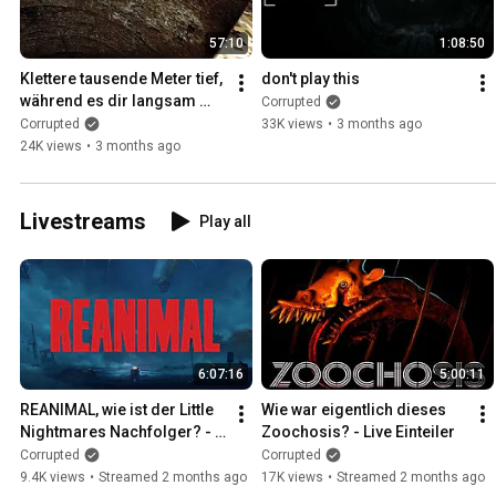
57:10
1:08:50
Klettere tausende Meter tief, 
don't play this
während es dir langsam 
Corrupted
folgt - Idols of Ash
Corrupted
33K views
•
3 months ago
24K views
•
3 months ago
Livestreams
Play all
6:07:16
5:00:11
REANIMAL, wie ist der Little 
Wie war eigentlich dieses 
Nightmares Nachfolger? - 
Zoochosis? - Live Einteiler
Live Einteiler mit Jodie!
Corrupted
Corrupted
9.4K views
•
Streamed 2 months ago
17K views
•
Streamed 2 months ago