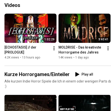
Videos
1:02:29
3:40:41
[ECHOSTASIS] // der 
MOLDRISE - Das kreativste 
[PROLOGUE]
Horrorgame des Jahres
4.2K views
•
13 hours ago
14K views
•
1 day ago
Kurze Horrorgames/Einteiler
Play all
Alle kurzen Indie Horror Spiele die Ich in einem oder wenigen Parts d
:)