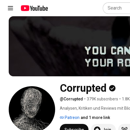
Corrupted
@Corrupted
•
379K subscribers
•
1.8K
Analysen, Kritiken und Reviews mit Bl
Patreon
and 1 more link
Subscribe
Join