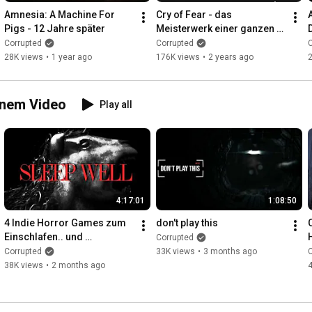
Amnesia: A Machine For 
Cry of Fear - das 
Pigs - 12 Jahre später
Meisterwerk einer ganzen 
Generation
Corrupted
Corrupted
C
28K views
•
1 year ago
176K views
•
2 years ago
inem Video
Play all
4:17:01
1:08:50
4 Indie Horror Games zum 
don't play this
C
Einschlafen.. und 
Corrupted
Schlafparalysen haben
Corrupted
33K views
•
3 months ago
C
38K views
•
2 months ago