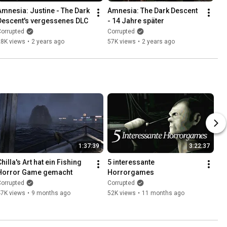
Amnesia: Justine - The Dark 
Amnesia: The Dark Descent 
Descent's vergessenes DLC
- 14 Jahre später
orrupted
Corrupted
28K views
•
2 years ago
57K views
•
2 years ago
1:37:39
3:22:37
hilla's Art hat ein Fishing 
5 interessante 
Horror Game gemacht
Horrorgames
orrupted
Corrupted
47K views
•
9 months ago
52K views
•
11 months ago