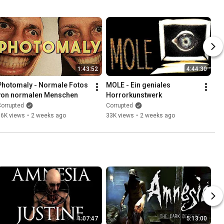
1:43:52
4:44:30
Photomaly - Normale Fotos 
MOLE - Ein geniales 
von normalen Menschen
Horrorkunstwerk
orrupted
Corrupted
36K views
•
2 weeks ago
33K views
•
2 weeks ago
1:07:47
5:13:00