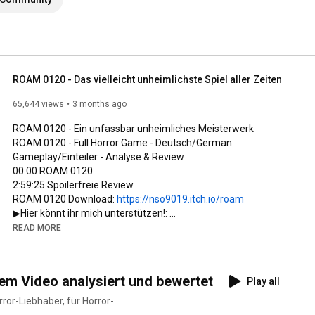
ROAM 0120 - Das vielleicht unheimlichste Spiel aller Zeiten
65,644 views
3 months ago
ROAM 0120 - Ein unfassbar unheimliches Meisterwerk

ROAM 0120 - Full Horror Game - Deutsch/German 
00:00
2:59:25
 Spoilerfreie Review

ROAM 0120 Download: 
https://nso9019.itch.io/roam
▶Hier könnt ihr mich unterstützen!: 

https://www.patreon.com/corrupty
READ MORE
▶ Musik: 

Distant Nostalgia - ROAM 0120 OST.

inem Video analysiert und bewertet
Play all
Nero's Day at Disneyland - Action Winter Journey

ROAM 0120 - Ein unfassbar unheimliches Meisterwerk