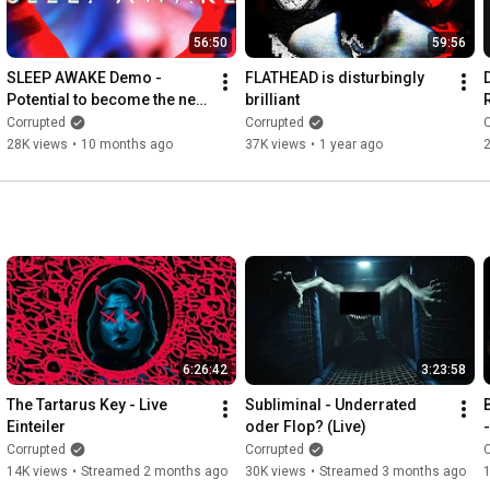
56:50
59:56
SLEEP AWAKE Demo - 
FLATHEAD is disturbingly 
Potential to become the new 
brilliant
SOMA?
Corrupted
Corrupted
C
28K views
•
10 months ago
37K views
•
1 year ago
6:26:42
3:23:58
The Tartarus Key - Live 
Subliminal - Underrated 
Einteiler
oder Flop? (Live)
Corrupted
Corrupted
C
14K views
•
Streamed 2 months ago
30K views
•
Streamed 3 months ago