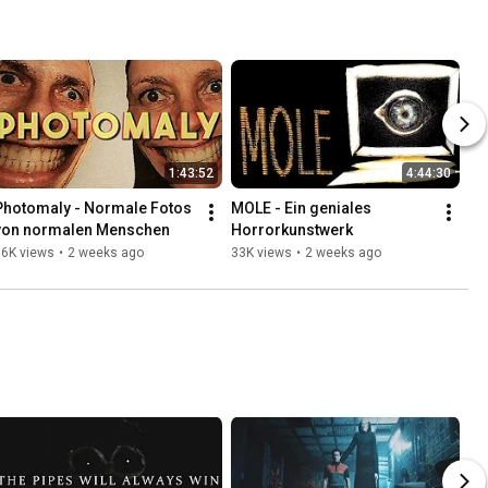
1:43:52
4:44:30
Photomaly - Normale Fotos 
MOLE - Ein geniales 
von normalen Menschen
Horrorkunstwerk
36K views
•
2 weeks ago
33K views
•
2 weeks ago