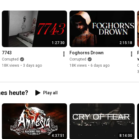
1:27:30
2:15:18
7743
Foghorns Drown
Corrupted
Corrupted
18K views
•
3 days ago
18K views
•
6 days ago
C
mes heute?
Play all
4:37:51
8:14:00