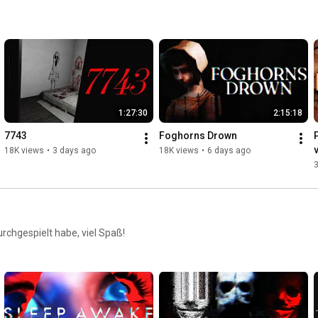
1:27:30
2:15:18
7743
Foghorns Drown
18K views
•
3 days ago
18K views
•
6 days ago
urchgespielt habe, viel Spaß!