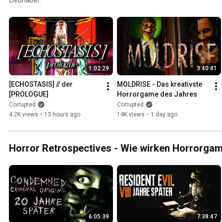
1:02:29
3:40:41
[ECHOSTASIS] // der 
MOLDRISE - Das kreativste 
[PROLOGUE]
Horrorgame des Jahres
Corrupted
Corrupted
4.2K views
•
13 hours ago
14K views
•
1 day ago
Horror Retrospectives - Wie wirken Horrorga
6:05:39
7:38:47