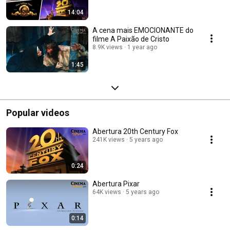
14:04
A cena mais EMOCIONANTE do
filme A Paixão de Cristo
8.9K views
1 year ago
1:45
Popular videos
Abertura 20th Century Fox
241K views
5 years ago
0:24
Abertura Pixar
64K views
5 years ago
0:14