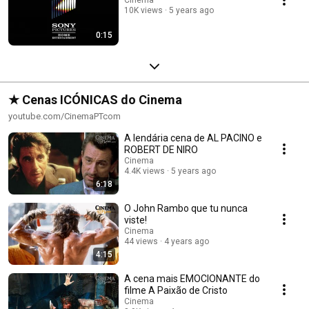
10K views
5 years ago
0:15
★ Cenas ICÓNICAS do Cinema
youtube.com/CinemaPTcom
A lendária cena de AL PACINO e
ROBERT DE NIRO
Cinema
4.4K views
5 years ago
6:18
O John Rambo que tu nunca
viste!
Cinema
44 views
4 years ago
4:15
A cena mais EMOCIONANTE do
filme A Paixão de Cristo
Cinema