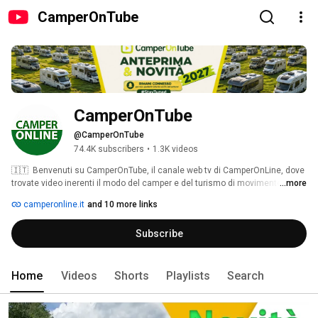
CamperOnTube
CamperOnTube
@CamperOnTube
74.4K subscribers
•
1.3K videos
🇮🇹  Benvenuti su CamperOnTube, il canale web tv di CamperOnLine, dove 
trovate video inerenti il modo del camper e del turismo di movimento: test 
...more
e prove di veicoli ricreazionali e meccaniche di base, anteprime e novità, 
camperonline.it
and 10 more links
accessori, viaggi, turismo, fiere ed eventi. 
Subscribe
Home
Videos
Shorts
Playlists
Search