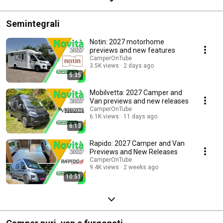
Semintegrali
Notin: 2027 motorhome
previews and new features
CamperOnTube
3.5K views
2 days ago
5:35
Mobilvetta: 2027 Camper and
Van previews and new releases
CamperOnTube
6.1K views
11 days ago
6:13
Rapido: 2027 Camper and Van
Previews and New Releases
CamperOnTube
9.4K views
2 weeks ago
10:51