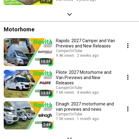
10:28
Motorhome
Rapido: 2027 Camper and Van
Previews and New Releases
CamperOnTube
9.4K views
2 weeks ago
10:51
Pilote: 2027 Motorhome and
Van Previews and New
Releases
CamperOnTube
7.6K views
4 weeks ago
13:51
Elnagh: 2027 motorhome and
van previews and news
CamperOnTube
7.5K views
1 month ago
7:49