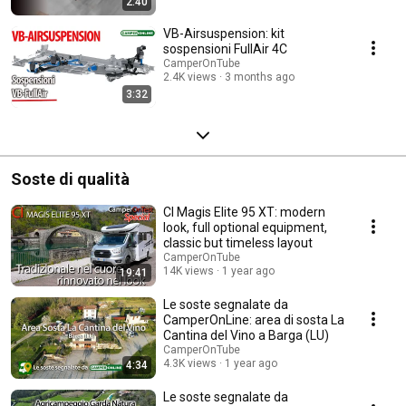
2:40
VB-Airsuspension: kit
sospensioni FullAir 4C
CamperOnTube
2.4K views
3 months ago
3:32
Soste di qualità
CI Magis Elite 95 XT: modern
look, full optional equipment,
classic but timeless layout
CamperOnTube
14K views
1 year ago
19:41
Le soste segnalate da
CamperOnLine: area di sosta La
Cantina del Vino a Barga (LU)
CamperOnTube
4.3K views
1 year ago
4:34
Le soste segnalate da