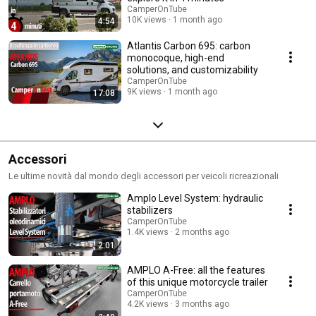
CamperOnTube
10K views
1 month ago
4:54
Atlantis Carbon 695: carbon
monocoque, high-end
solutions, and customizability
CamperOnTube
9K views
1 month ago
17:08
Accessori
Le ultime novità dal mondo degli accessori per veicoli ricreazionali
Amplo Level System: hydraulic
stabilizers
CamperOnTube
1.4K views
2 months ago
2:01
AMPLO A-Free: all the features
of this unique motorcycle trailer
CamperOnTube
4.2K views
3 months ago