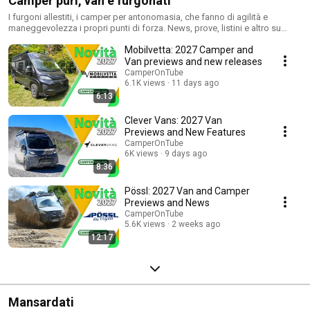
Camper puri, van e furgonati
I furgoni allestiti, i camper per antonomasia, che fanno di agilità e
maneggevolezza i propri punti di forza. News, prove, listini e altro su
www.camperonline.it/van
Mobilvetta: 2027 Camper and
Van previews and new releases
CamperOnTube
6.1K views
11 days ago
6:13
Clever Vans: 2027 Van
Previews and New Features
CamperOnTube
6K views
9 days ago
8:36
Pössl: 2027 Van and Camper
Previews and News
CamperOnTube
5.6K views
2 weeks ago
12:17
Mansardati