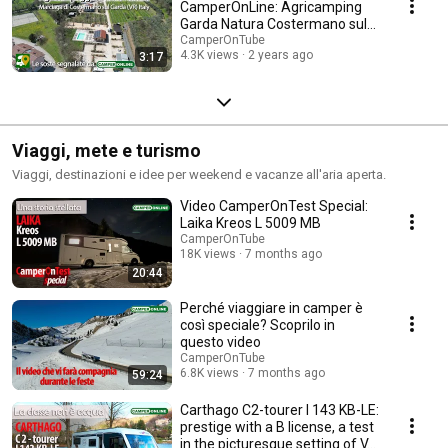
CamperOnLine: Agricamping
Garda Natura Costermano sul
Garda
CamperOnTube
4.3K views
2 years ago
3:17
Viaggi, mete e turismo
Viaggi, destinazioni e idee per weekend e vacanze all'aria aperta.
Video CamperOnTest Special:
Laika Kreos L ​​5009 MB
CamperOnTube
18K views
7 months ago
20:44
Perché viaggiare in camper è
così speciale? Scoprilo in
questo video
CamperOnTube
6.8K views
7 months ago
59:24
Carthago C2-tourer I 143 KB-LE:
prestige with a B license, a test
in the picturesque setting of V...