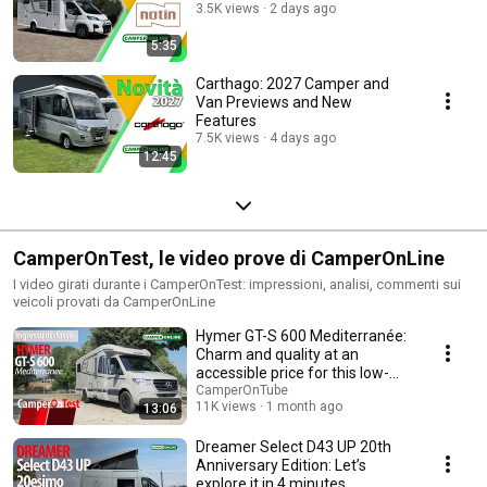
3.5K views
2 days ago
5:35
Carthago: 2027 Camper and
Van Previews and New
Features
7.5K views
4 days ago
12:45
CamperOnTest, le video prove di CamperOnLine
I video girati durante i CamperOnTest: impressioni, analisi, commenti sui
veicoli provati da CamperOnLine
Hymer GT-S 600 Mediterranée:
Charm and quality at an
accessible price for this low-
profile motorhome
CamperOnTube
11K views
1 month ago
13:06
Dreamer Select D43 UP 20th
Anniversary Edition: Let’s
explore it in 4 minutes