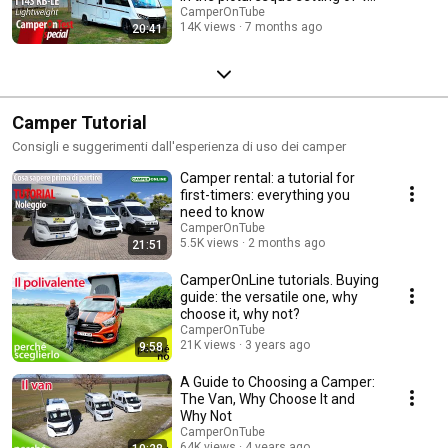
CamperOnTube
14K views
7 months ago
20:41
Camper Tutorial
Consigli e suggerimenti dall'esperienza di uso dei camper
Camper rental: a tutorial for
first-timers: everything you
need to know
CamperOnTube
5.5K views
2 months ago
21:51
CamperOnLine tutorials. Buying
guide: the versatile one, why
choose it, why not?
CamperOnTube
21K views
3 years ago
9:58
A Guide to Choosing a Camper:
The Van, Why Choose It and
Why Not
CamperOnTube
64K views
4 years ago