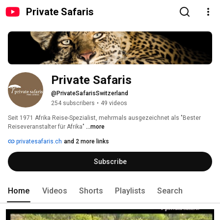
Private Safaris
Private Safaris
@PrivateSafarisSwitzerland
254 subscribers
•
49 videos
Seit 1971 Afrika Reise-Spezialist, mehrmals ausgezeichnet als "Bester 
Reiseveranstalter für Afrika" 
...more
privatesafaris.ch
and 2 more links
Subscribe
Home
Videos
Shorts
Playlists
Search