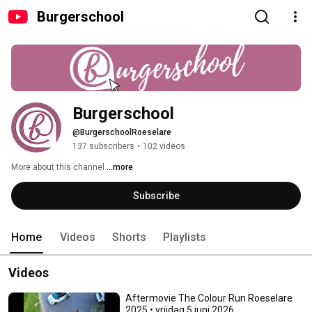
Burgerschool
Burgerschool
@BurgerschoolRoeselare
137 subscribers
•
102 videos
More about this channel
...more
Subscribe
Home
Videos
Shorts
Playlists
Videos
Aftermovie The Colour Run Roeselare
2025 • vrijdag 5 juni 2026