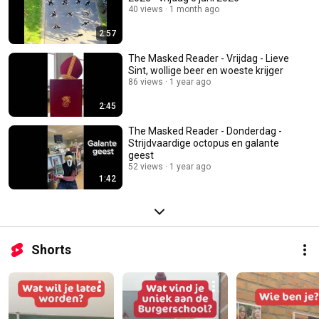
40 views
1 month ago
2:57
The Masked Reader - Vrijdag - Lieve
Sint, wollige beer en woeste krijger
86 views
1 year ago
2:45
The Masked Reader - Donderdag -
Strijdvaardige octopus en galante
geest
52 views
1 year ago
1:42
Shorts