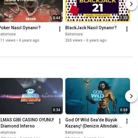
0:44
1:15
Poker Nasıl Oynanır?
BlackJack Nasıl Oynanır?
Betsmove
Betsmove
211 views
•
6 years ago
265 views
•
6 years ago
0:34
0:58
ELMAS GİBİ CASINO OYUNU! 
God Of Wild Sea'de Büyük 
/ Diamond Inferno
Kazanç! (Denizin Altındaki 
Hazine)
Betsmove
Betsmove