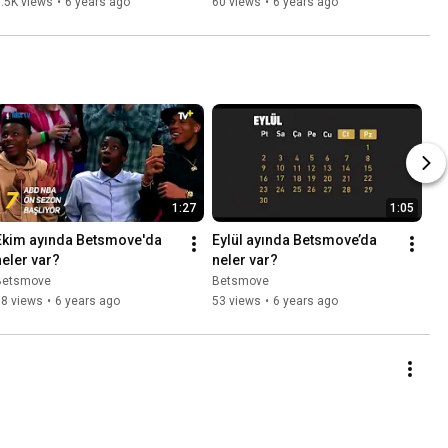
.5K views
•
6 years ago
60 views
•
6 years ago
1:27
1:05
Ekim ayında Betsmove'da 
Eylül ayında Betsmove’da 
neler var?
neler var?
Betsmove
Betsmove
18 views
•
6 years ago
53 views
•
6 years ago