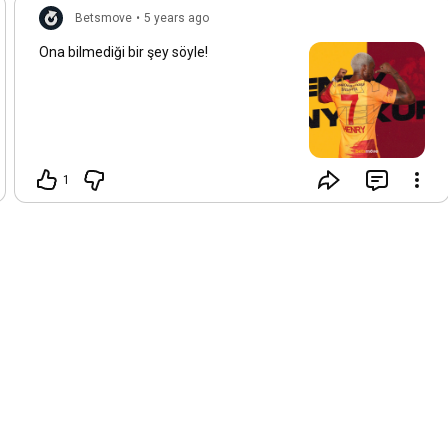
Betsmove
•
5 years ago
Ona bilmediği bir şey söyle!
1