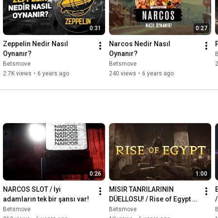
0:31
0:27
Zeppelin Nedir Nasıl 
Narcos Nedir Nasıl 
Oynanır?
Oynanır?
Betsmove
Betsmove
2.7K views
•
6 years ago
240 views
•
6 years ago
0:26
1:00
NARCOS SLOT / İyi 
MISIR TANRILARININ 
adamların tek bir şansı var!
DÜELLOSU! / Rise of Egypt 
Deluxe
Betsmove
Betsmove