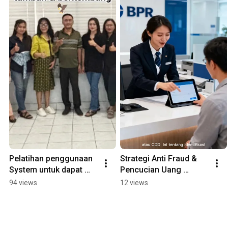
Pelatihan penggunaan 
Strategi Anti Fraud & 
System untuk dapat 
Pencucian Uang 
memperlancar seluruh 
menggunakan system 
94 views
12 views
aktivitas perbankan
APU PPT sesuai 
dengan POJK 12 Thn 
2024