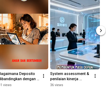
Bagaimana Deposito 
System assessment & 
dibandingkan dengan 
penilaian kinerja 
investasi lainnya ?
karyawan
31 views
36 views