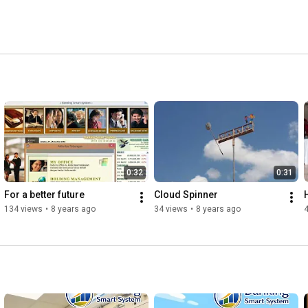
0:32
0:31
For a better future
Cloud Spinner
134 views
•
8 years ago
34 views
•
8 years ago