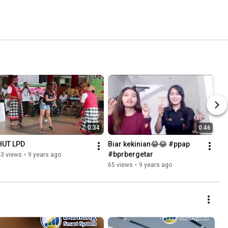
0:34
0:46
HUT LPD
Biar kekinian😂😂 #ppap 
#bprbergetar
43 views
•
9 years ago
65 views
•
9 years ago