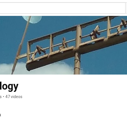
logy
s
•
47 videos
k