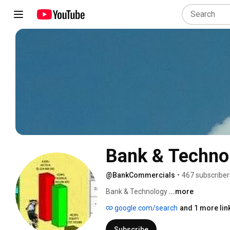
Bank & Techno
@BankCommercials
•
467 subscriber
Bank & Technology 
...more
google.com/search
and 1 more lin
Subscribe