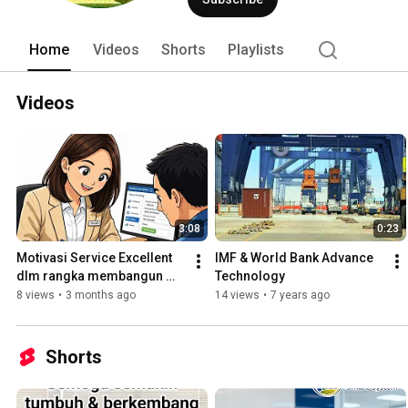
Home
Videos
Shorts
Playlists
Videos
3:08
0:23
Motivasi Service Excellent 
IMF & World Bank Advance 
dlm rangka membangun 
Technology
kepercayaan & citra bank yg 
8 views
•
3 months ago
14 views
•
7 years ago
dibuat dgn teknologi AI
Shorts