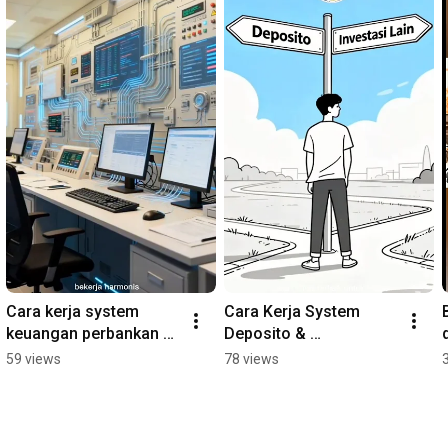
Cara kerja system 
Cara Kerja System 
keuangan perbankan 
Deposito & 
yang Akuran dan aman
perbandingan dengan 
59 views
78 views
investasi lain