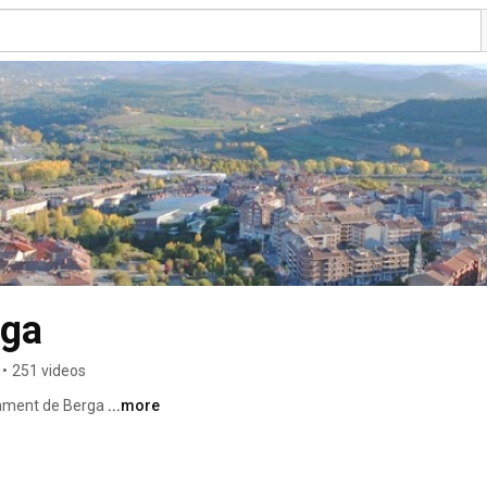
rga
•
251 videos
tament de Berga 
...more