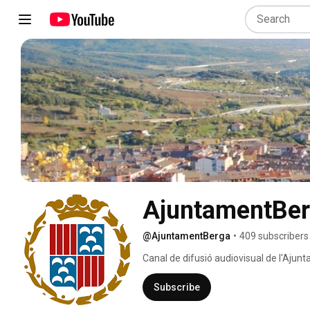
AjuntamentBe
@AjuntamentBerga
•
409 subscribers
Canal de difusió audiovisual de l'Ajun
Subscribe