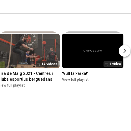
14 videos
1 video
Fira de Maig 2021 - Centres i 
'Vull la xarxa!'
clubs esportius berguedans
View full playlist
iew full playlist