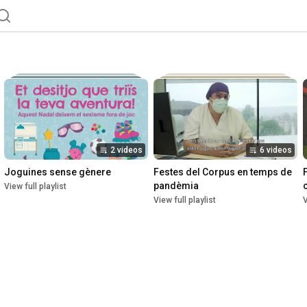
2 videos
6 videos
Joguines sense gènere
Festes del Corpus en temps de 
pandèmia
View full playlist
View full playlist
V