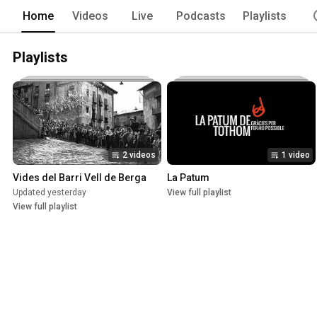
Home
Videos
Live
Podcasts
Playlists
Playlists
2 videos
1 video
Vides del Barri Vell de Berga
La Patum
Updated yesterday
View full playlist
View full playlist