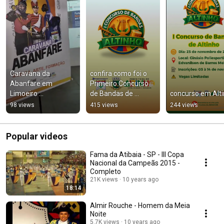
Caravana da 
confira como foi o 
Abanfare em 
Primeiro Concurso 
Limoeiro 
de Bandas de 
concurso em Alt
#bandasefanfarras 
Altinho 
98 views
415 views
244 views
#abanfarepe 
#abanfarepe 
#escola 
#bandasefanfarras
#capacitacao
Popular videos
Fama da Atibaia - SP - III Copa
Nacional da Campeãs 2015 -
Completo
21K views
10 years ago
18:14
Almir Rouche - Homem da Meia
Noite
5.7K views
10 years ago