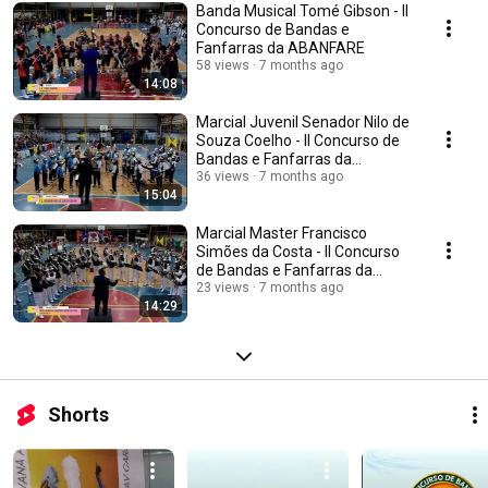
Banda Musical Tomé Gibson - II
Concurso de Bandas e
Fanfarras da ABANFARE
58 views
7 months ago
14:08
Marcial Juvenil Senador Nilo de
Souza Coelho - II Concurso de
Bandas e Fanfarras da
ABANFARE
36 views
7 months ago
15:04
Marcial Master Francisco
Simões da Costa - II Concurso
de Bandas e Fanfarras da
ABANFARE
23 views
7 months ago
14:29
Shorts