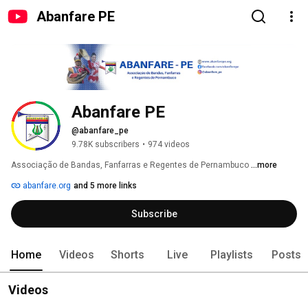
Abanfare PE
Abanfare PE
@abanfare_pe
9.78K subscribers
•
974 videos
Associação de Bandas, Fanfarras e Regentes de Pernambuco 
...more
abanfare.org
and 5 more links
Subscribe
Home
Videos
Shorts
Live
Playlists
Posts
Videos