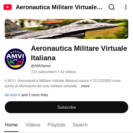
Aeronautica Militare Virtuale
Italiana
Aeronautica Militare Virtuale 
Italiana
@AMVIamvi
722 subscribers
•
42 videos
A.M.V.I. (Aeronautica Militare Virtuale Italiana) nasce il 31/12/2000 come 
punto di riferimento del volo militare simulato. 
...more
amvi.it
and 3 more links
Subscribe
Home
Videos
Playlists
Search