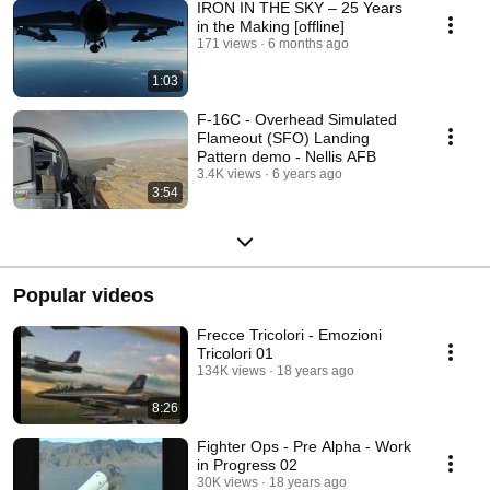
IRON IN THE SKY – 25 Years
in the Making [offline]
171 views
6 months ago
1:03
F-16C - Overhead Simulated
Flameout (SFO) Landing
Pattern demo - Nellis AFB
3.4K views
6 years ago
3:54
Popular videos
Frecce Tricolori - Emozioni
Tricolori 01
134K views
18 years ago
8:26
Fighter Ops - Pre Alpha - Work
in Progress 02
30K views
18 years ago