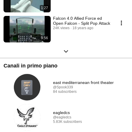
1:27
Falcon 4.0 Allied Force ed
Open Falcon - Split Pop Attack
24K views
18 years ago
9:56
Canali in primo piano
east mediterranean front theater
@Spook339
84 subscribers
eagledcs
@eagledcs
5.83K subscribers