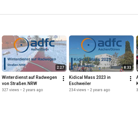
2:27
8:33
Winterdienst auf Radwegen 
Kidical Mass 2023 in 
von Straßen.NRW
Eschweiler
327 views
•
2 years ago
234 views
•
2 years ago