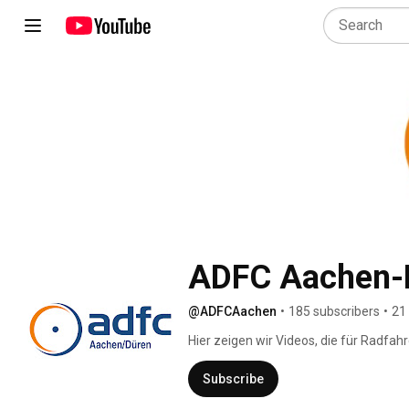
ADFC Aachen-
@ADFCAachen
•
185 subscribers
•
21
Hier zeigen wir Videos, die für Radfah
Das können Videos zu Orten in der Reg
allgemein zu Themen für Radfahrend
Subscribe