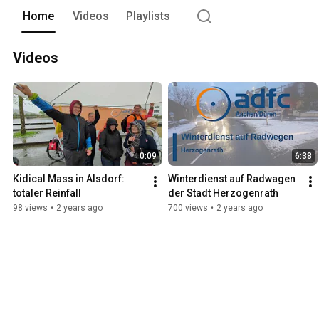
Home
Videos
Playlists
Videos
0:09
6:38
Kidical Mass in Alsdorf: 
Winterdienst auf Radwagen 
totaler Reinfall
der Stadt Herzogenrath
98 views
•
2 years ago
700 views
•
2 years ago