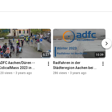
5:27
10:39
ADFC Aachen/Düren -- 
Radfahren in der 
KidicalMass 2023 in 
Städteregion Aachen bei 
Wuerselen
Schnee und Eis - geht das?
320 views
•
3 years ago
286 views
•
3 years ago