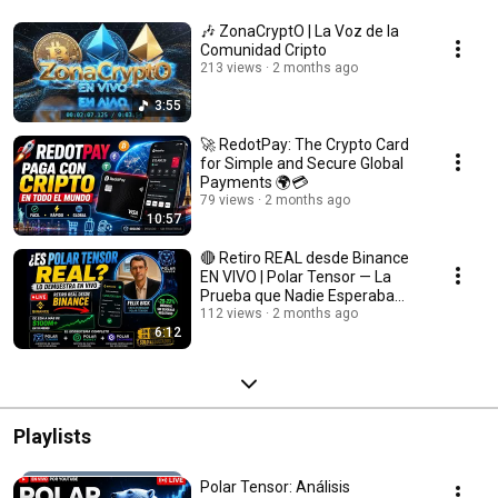
🎶 ZonaCryptO | La Voz de la
Comunidad Cripto
213 views
2 months ago
3:55
🚀 RedotPay: The Crypto Card
for Simple and Secure Global
Payments 🌍💳
79 views
2 months ago
10:57
🔴 Retiro REAL desde Binance
EN VIVO | Polar Tensor — La
Prueba que Nadie Esperaba
Doblado al Español
112 views
2 months ago
6:12
Playlists
Polar Tensor: Análisis