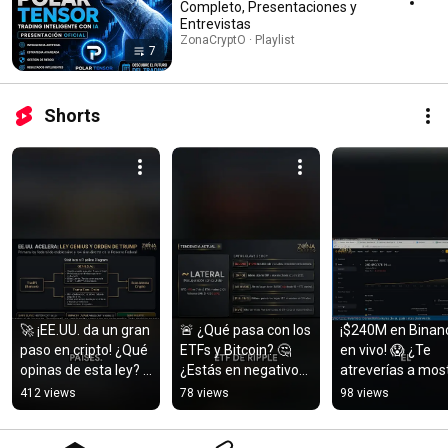
Completo, Presentaciones y
Entrevistas
ZonaCryptO · Playlist
7
Shorts
🚀 ¡EE.UU. da un gran 
🚨 ¿Qué pasa con los 
¡$240M en Binanc
paso en cripto! ¿Qué 
ETFs y Bitcoin? 🤔 
en vivo! 😱 ¿Te 
opinas de esta ley? 
¿Estás en negativo? 
atreverías a most
💰👇 #Cripto 
💸 Comenta abajo
tu cuenta? 💸 
412 views
78 views
98 views
#Stablecoins
#Transparencia 
#Binance