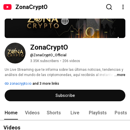
ZonaCryptO
ZonaCryptO
@ZonaCryptO_Official
3.35K subscribers
•
206 videos
Un Live Streaming que te informa sobre las últimas noticias, tendencias y 
análisis del mundo de las criptomonedas, aquí recibirás al instante la 
...more
información más relevante sobre Bitcoin, Altcoins, DeFi, NFTs, Blockchain 
zonacrypto.io
and 3 more links
y el Metaverso.  Que te muestra cómo usar y aprovechar las 
criptomonedas en tu vida diaria, que te explica los conceptos, principios y 
Subscribe
fundamentos de las criptomonedas de forma sencilla y práctica. 
Home
Videos
Shorts
Live
Playlists
Posts
Videos