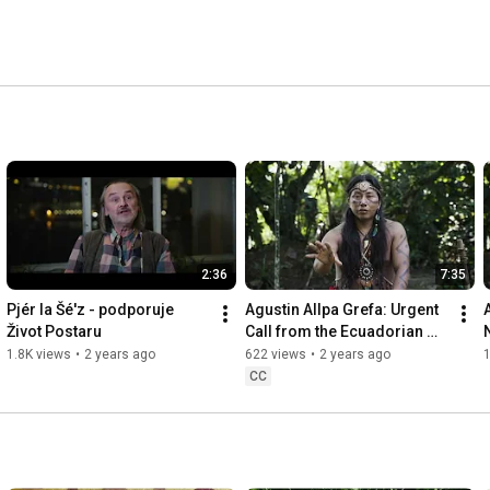
paměti předávaných z generaci na generaci. 
2:36
7:35
Pjér la Šé'z - podporuje 
Agustin Allpa Grefa: Urgent 
Život Postaru
Call from the Ecuadorian 
Rainforest
1.8K views
•
2 years ago
622 views
•
2 years ago
CC