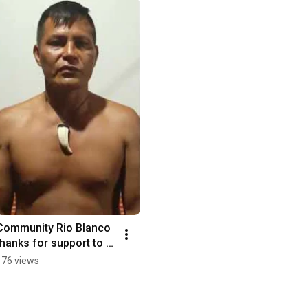
Community Rio Blanco 
thanks for support to 
Zivot postaru 2022
176 views