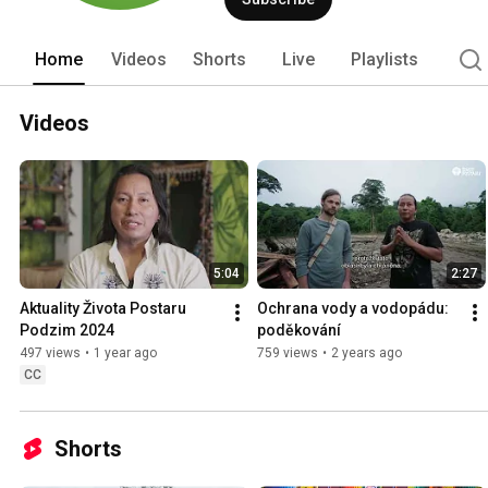
šamanskému léčení podle tradic od ne
Home
Videos
Shorts
Live
Playlists
Videos
5:04
2:27
Aktuality Života Postaru 
Ochrana vody a vodopádu: 
Podzim 2024
poděkování
497 views
•
1 year ago
759 views
•
2 years ago
CC
Shorts