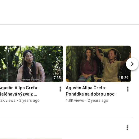
7:35
15:29
Agustin Allpa Grefa: 
Agustin Allpa Grefa: 
Naléhavá výzva z 
Pohádka na dobrou noc
ekvádorského pralesa
12K views
•
2 years ago
1.8K views
•
2 years ago