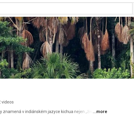
 videos
ay znamená v indiánském jazyce kichua nejen „život 
...more
aman a léčitel s přírodními rostlinami Agustin Humberto 
kého pralesa, kterou spravuje a provozuje velká 
bohaté zkušenosti s ekoturistikou a věnují se také 