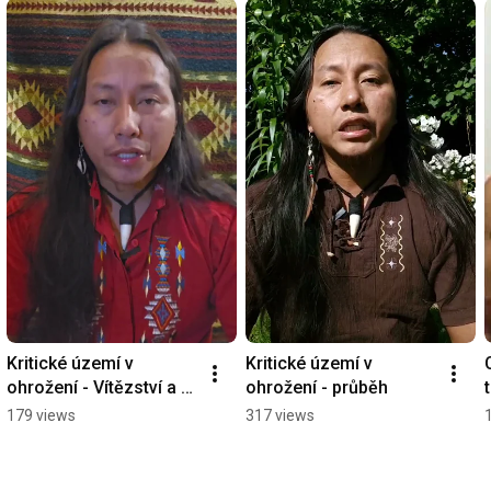
Kritické území v 
Kritické území v 
ohrožení - Vítězství a 
ohrožení - průběh
poděkování
179 views
317 views