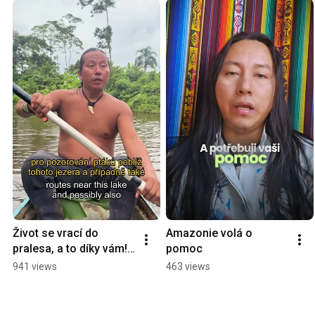
Život se vrací do 
Amazonie volá o 
pralesa, a to díky vám! 
pomoc
🌿♥️️🦜 #nature #laguna 
941 views
463 views
#jungle #indigenous 
#kichwa #ecuador