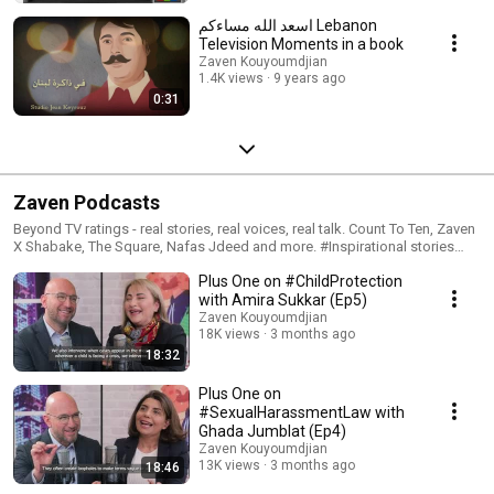
اسعد الله مساءكم Lebanon
Television Moments in a book
Zaven Kouyoumdjian
1.4K views
9 years ago
0:31
Zaven Podcasts
Beyond TV ratings - real stories, real voices, real talk. Count To Ten, Zaven
X Shabake, The Square, Nafas Jdeed and more. #Inspirational stories
#International collaborations #GIZ #KFW #ExpertiseFrance
Plus One on #ChildProtection
#TheSamirKassirFoundation #DRI
with Amira Sukkar (Ep5)
Zaven Kouyoumdjian
18K views
3 months ago
18:32
Plus One on
#SexualHarassmentLaw with
Ghada Jumblat (Ep4)
Zaven Kouyoumdjian
13K views
3 months ago
18:46