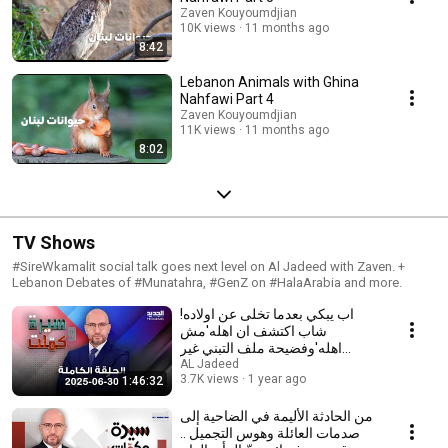
Zaven Kouyoumdjian
10K views
11 months ago
8:42
Lebanon Animals with Ghina
Nahfawi Part 4
Zaven Kouyoumdjian
11K views
11 months ago
8:02
TV Shows
#SireWkamalit social talk goes next level on Al Jadeed with Zaven. +
Lebanon Debates of #Munatahra, #GenZ on #HalaArabia and more.
اب يبكي بعدما تخلى عن اولاده!
شاب اكتشف ان اهله'مش
اهله'وفضيحة ملف التبني غير
الشرعي في اوروبا تتصدر
AL Jadeed
3.7K views
1 year ago
1:46:32
من الحادثة الأليمة في الضاحية إلى
صدمات العائلة وهوس التجميل ..