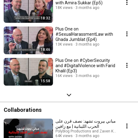
with Amira Sukkar (Ep5)
18K views
3 months ago
18:32
Plus One on
#SexualHarassmentLaw with
Ghada Jumblat (Ep4)
13K views
3 months ago
18:46
Plus One on #CyberSecurity
and #DigitalViolence with Farid
Khalil (Ep3)
16K views
3 months ago
15:58
Collaborations
مباني بيروت تشهد: نصف قرن على
الحرب اللبنانية | مع زافين
Polyblog Productions and Zaven Kouyoumdjian
64K views
3 months ago