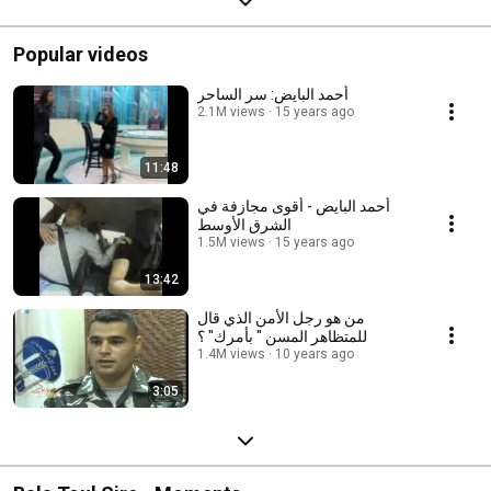
Popular videos
أحمد البايض: سر الساحر
2.1M views
15 years ago
11:48
أحمد البايض - أقوى مجازفة في
الشرق الأوسط
1.5M views
15 years ago
13:42
من هو رجل الأمن الذي قال
للمتظاهر المسن " بأمرك" ؟
1.4M views
10 years ago
3:05