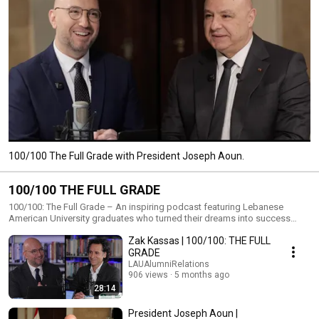
100/100 The Full Grade with President Joseph Aoun.
100/100 THE FULL GRADE
100/100: The Full Grade – An inspiring podcast featuring Lebanese
American University graduates who turned their dreams into success
stories. A collaboration between #LAU and #Zaven, produced by ZAK
Zak Kassas | 100/100: THE FULL
Media House. +Naffas Jdeed and The Square episodes.
GRADE
LAUAlumniRelations
906 views
5 months ago
28:14
President Joseph Aoun |