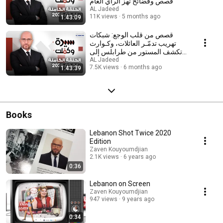
قصص وفضائح تهزّ الرأي العام
AL Jadeed
11K views
5 months ago
1:43:09
قصص من قلب الوجع: شبكات
تهريب تدمّـر العائلات، وكـوارث
تكشف المستور من طرابلس إلى
المخيمات
AL Jadeed
7.5K views
6 months ago
1:43:39
Books
Lebanon Shot Twice 2020
Edition
Zaven Kouyoumdjian
2.1K views
6 years ago
0:36
Lebanon on Screen
Zaven Kouyoumdjian
947 views
9 years ago
0:34