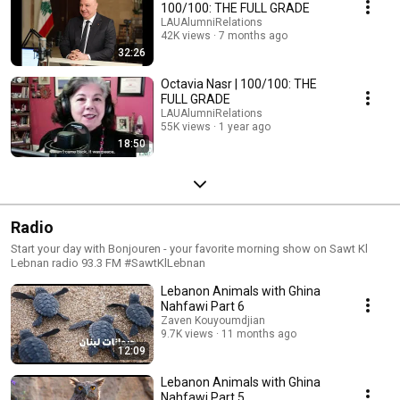
100/100: THE FULL GRADE
LAUAlumniRelations
42K views
7 months ago
32:26
Octavia Nasr | 100/100: THE
FULL GRADE
LAUAlumniRelations
55K views
1 year ago
18:50
Radio
Start your day with Bonjouren - your favorite morning show on Sawt Kl
Lebnan radio 93.3 FM #SawtKlLebnan
Lebanon Animals with Ghina
Nahfawi Part 6
Zaven Kouyoumdjian
9.7K views
11 months ago
12:09
Lebanon Animals with Ghina
Nahfawi Part 5