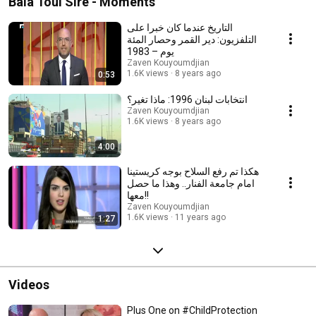
Bala Toul Sire - Moments
التاريخ عندما كان خبرا على
التلفزيون: دير القمر وحصار المئة
يوم – 1983
Zaven Kouyoumdjian
1.6K views
8 years ago
0:53
انتخابات لبنان 1996: ماذا تغير؟
Zaven Kouyoumdjian
1.6K views
8 years ago
4:00
هكذا تم رفع السلاح بوجه كريستينا
امام جامعة الفنار.. وهذا ما حصل
معها!!
Zaven Kouyoumdjian
1.6K views
11 years ago
1:27
Videos
Plus One on #ChildProtection