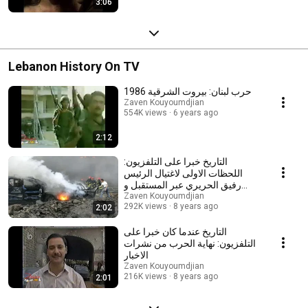
3:06
Lebanon History On TV
حرب لبنان: بيروت الشرقية 1986
Zaven Kouyoumdjian
554K views
6 years ago
2:12
التاريخ خبرا على التلفزيون:
اللحظات الاولى لاغتيال الرئيس
رفيق الحريري عبر المستقبل و
LBCI
Zaven Kouyoumdjian
292K views
8 years ago
2:02
التاريخ عندما كان خبرا على
التلفزيون: نهاية الحرب من نشرات
الاخبار
Zaven Kouyoumdjian
216K views
8 years ago
2:01