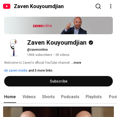
Zaven Kouyoumdjian
Zaven Kouyoumdjian
@zavenonline
186K subscribers
•
2K videos
Welcome to Zaven's official YouTube channel. 
...more
zaven.media
and 5 more links
Subscribe
Home
Videos
Shorts
Podcasts
Playlists
Pos