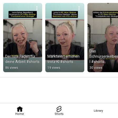
Das 
Der rote Faden für 
Marktwert erhöhen 
Schnürsenkelbei
deine Arbeit #shorts
trotz KI #shorts
l #shorts
86 views
19 views
30 views
Library
Home
Shorts