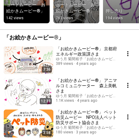
ョートムービー「お
ョートムービー「お
絵かきムービー®」
絵かきムービー®」
押し売り
142 views
763 views
194 views
「お絵かきムービー®」
「お絵かきムービー®」 京都府
エネルギー政策課さま
ゆう月 菊間裕子「お絵かきムービークリエイタ
389 views
4 years ago
7:36
「お絵かきムービー®」 アニマ
ルコミュニケーター 森上美帆
さま
ゆう月 菊間裕子「お絵かきムービークリエイタ
1.1K views
4 years ago
12:33
「お絵かきムービー®」 ペット
防災ムービー NPO法人ペット
防災サポート協会さま
ゆう月 菊間裕子「お絵かきムービークリエイタ
180 views
3 years ago
3:58