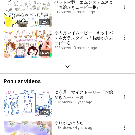
ペット火葬 エムシステムさま
「お絵かきムービー®」
112 views
1 month ago
12:51
ゆう月マイムービー キットパ
ス＆ガラスタイル「お絵かきム
ービー®」
208 views
3 months ago
14:49
Popular videos
ゆう月 マイストーリー「お絵
かきムービー®」
2.9K views
1 year ago
14:50
ゆりかごのうた
1.8K views
4 years ago