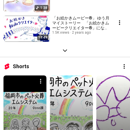
1:38
「お絵かきムービー®」 ゆう月
マイストーリー 「お絵かきム
ービークリエイター®」になる
まで
1.5K views
2 years ago
17:49
Shorts
エムシステムさまシ
エムシステムさまシ