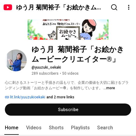
ゆう月 菊間裕子「お絵かきムー
ビークリエイター®」
ゆう月  菊間裕子「お絵かき
ムービークリエイター®」
@yuuzuki_oekaki
289 subscribers
•
50 videos
心に刺さるストーリーと手描きの温もりで、企業の価値を大切に届けるブラ
ンディング動画「お絵かきムービー®」を制作しています。 
...more
lit.link/yuuzukioekaki
and 2 more links
Subscribe
Home
Videos
Shorts
Playlists
Search