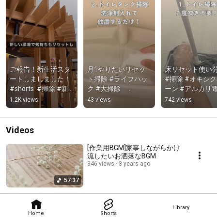
ご報告！新生活スタ
月1やりたいリセッ
床リセット使い分
ートしましました！ 
ト掃除 #ライフハッ
#掃除 #オキシ
#shorts  #掃除 #新
ク #大掃除　
ーン #アルカリ
生活
#shorts #掃除
水 #大掃除
1.2K views
43 views
742 views
Videos
[作業用BGM]家事しながらかけ
流したいお洒落なBGM
346 views
3 years ago
57:37
Library
Home
Shorts