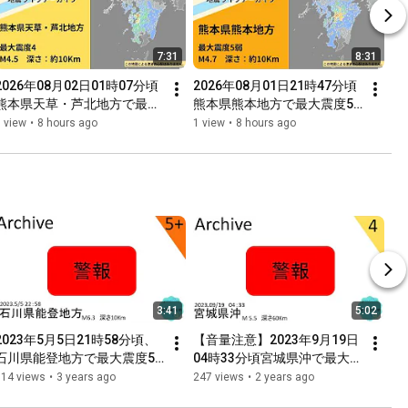
7:31
8:31
2026年08月02日01時07分頃
2026年08月01日21時47分頃
熊本県天草・芦北地方で最大
熊本県熊本地方で最大震度5
震度4を観測した地震【切り
弱を観測した地震【切り抜き
 view
•
8 hours ago
1 view
•
8 hours ago
抜きアーカイブ】【タイムシ
アーカイブ】【タイムシフ
フト】
ト】
3:41
5:02
2023年5月5日21時58分頃、
【音量注意】2023年9月19日
石川県能登地方で最大震度5
04時33分頃宮城県沖で最大震
強を観測した大きな地震【切
度5弱を予測する最大震度4を
314 views
•
3 years ago
247 views
•
2 years ago
り抜きアーカイブ】【タイム
観測した地震【切り抜きアー