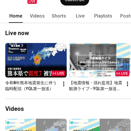
LIVE
Home
Videos
Shorts
Live
Playlists
Post
Live now
LIVE
LIVE
令和8年熊本地震発生に伴う
【地震情報・揺れ監視】地震
臨時配信（YQL第一放送）
観測ライブ - YQL第一放送
【1080p @30fps】
Videos