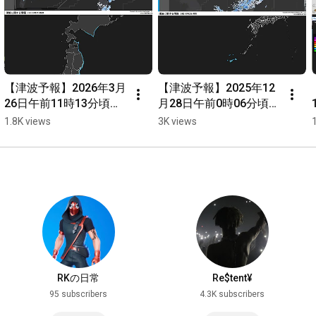
【津波予報】2026年3月
【津波予報】2025年12
26日午前11時13分頃三
月28日午前0時06分頃台
陸沖で最大震度4を観測
湾付近で最大震度3を観
1.8K views
3K views
した地震
測した地震
RKの日常
Re$tent¥
95 subscribers
4.3K subscribers