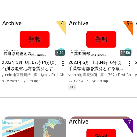
り抜きアーカイブ】【タイム
【緊急地震速報発表の瞬間】
シフト】
7:46
17:06
2023年5月10日07時14分頃、
2023年5月11日04時16分頃、
石川県能登地方を震源とする
千葉県南部を震源とする最大
最大震度5弱を予測した最大
震度5強を観測する大きな地
yumin地震観測所 - 第一放送 / First Ch.
yumin地震観測所 - 第一放送 / First Ch.
震度4を観測した地震【切り
震【切り抜きアーカイブ】
81 views
•
3 years ago
229 views
•
3 years ago
抜きアーカイブ】【タイムシ
【タイムシフト】【地震速報
CC
フト】【地震速報作動の瞬
作動の瞬間】
間】