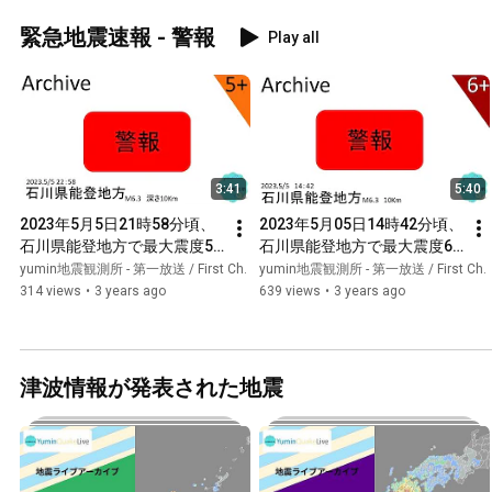
【タイムシフト】【緊急地震
シフト】【地震速報作動の瞬
速報の瞬間】
間】
緊急地震速報 - 警報
Play all
3:41
5:40
2023年5月5日21時58分頃、
2023年5月05日14時42分頃、
石川県能登地方で最大震度5
石川県能登地方で最大震度6
強を観測した大きな地震【切
強を観測した大きな地震【切
yumin地震観測所 - 第一放送 / First Ch.
yumin地震観測所 - 第一放送 / First Ch.
り抜きアーカイブ】【タイム
り抜きアーカイブ】【タイム
314 views
•
3 years ago
639 views
•
3 years ago
シフト】
シフト】【地震速報作動の瞬
間】
津波情報が発表された地震