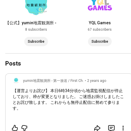
【公式】yumin地震観測所 -
YQL Games
yuminQuakelive
8 subscribers
67 subscribers
Subscribe
Subscribe
Posts
yumin地震観測所 - 第一放送 / First Ch.
•
2 years ago
【運営よりお詫び】 本日6時34分頃から地震監視配信が停止
しており、枠が変更となりました。 ご迷惑お掛けしましたこ
とお詫び致します。 これからも無停止配信に努めて参りま
す。