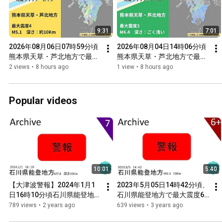
9:31
7:01
2026年08月06日07時59分頃
2026年08月04日14時06分頃
熊本県天草・芦北地方で最大
熊本県天草・芦北地方で最大
震度4を観測した地震【切り
震度3を観測した地震【切り
2 views
•
8 hours ago
1 view
•
8 hours ago
抜きアーカイブ】【タイムシ
抜きアーカイブ】【タイムシ
フト】
フト】
Popular videos
10:01
5:40
【大津波警報】2024年1月1
2023年5月05日14時42分頃、
日16時10分頃石川県能登地方
石川県能登地方で最大震度6
で最大震度7を観測した大地
強を観測した大きな地震【切
789 views
•
2 years ago
639 views
•
3 years ago
震【切り抜きアーカイブ】
り抜きアーカイブ】【タイム