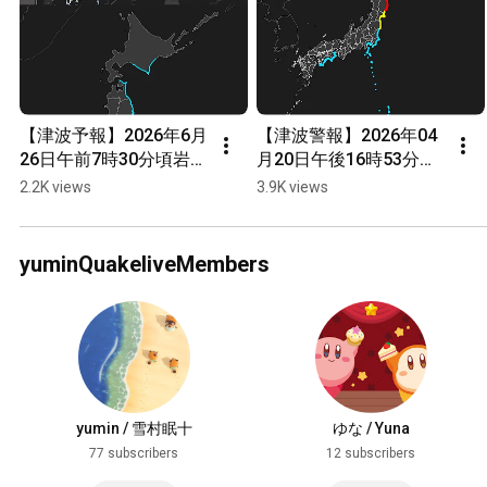
【津波予報】2026年6月
【津波警報】2026年04
26日午前7時30分頃岩手
月20日午後16時53分頃
沖で最大震度6強を観測
三陸沖で最大震度5強を
2.2K views
3.9K views
した地震
観測した地震
yuminQuakeliveMembers
yumin / 雪村眠十
ゆな / Yuna
77 subscribers
12 subscribers