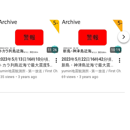
シフト】
カイブ】【タイムシフト】
【緊急地震速報発表の瞬間】
11:26
10:19
2023年5月13日16時10分頃、
2023年5月22日16時42分頃、
トカラ列島近海で最大震度5
新島・神津島近海で最大震度
弱を観測した大きな地震【切
5弱を観測する大きな地震
yumin地震観測所 - 第一放送 / First Ch.
yumin地震観測所 - 第一放送 / First Ch.
り抜きアーカイブ】【タイム
【切り抜きアーカイブ】【タ
135 views
•
3 years ago
69 views
•
3 years ago
シフト】【地震速報作動の瞬
イムシフト】【緊急地震速報
間】(ほか一件の地震情報)
発表の瞬間】