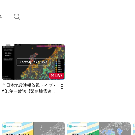
s
LIVE
全日本地震速報監視ライブ - 
YQL第一放送【緊急地震速
報・地震情報・津波情報・気
象情報】