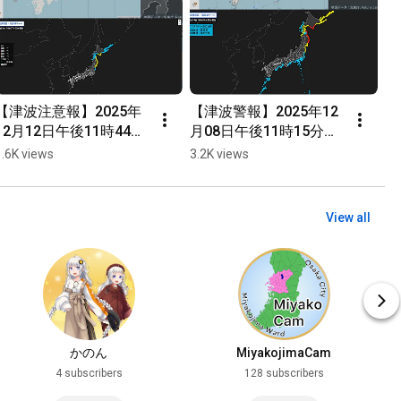
【津波注意報】2025年
【津波警報】2025年12
12月12日午後11時44分
月08日午後11時15分頃
頃青森県東方沖で最大
青森県東方沖で最大震
1.6K views
3.2K views
震度4を観測した地震
度6強を観測した地震
View all
かのん
MiyakojimaCam
4 subscribers
128 subscribers