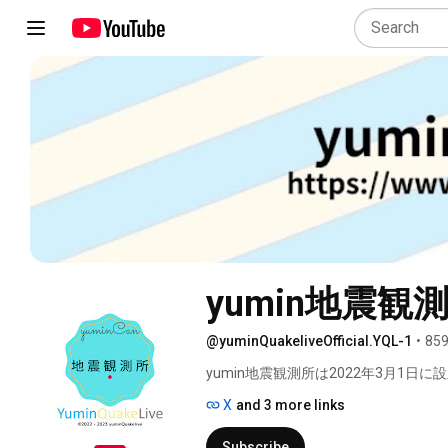
yumin地震観測所 
@yuminQuakeliveOfficial.YQL-1
•
859
yumin地震観測所は2022年3月1日
X
and 3 more links
Subscribe