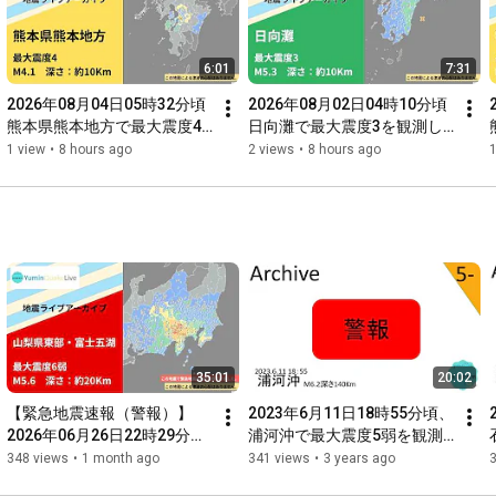
6:01
7:31
2026年08月04日05時32分頃
2026年08月02日04時10分頃
熊本県熊本地方で最大震度4
日向灘で最大震度3を観測し
を観測した地震【切り抜きア
た地震【切り抜きアーカイ
1 view
•
8 hours ago
2 views
•
8 hours ago
1
ーカイブ】【タイムシフト】
ブ】【タイムシフト】
35:01
20:02
【緊急地震速報（警報）】
2023年6月11日18時55分頃、
2026年06月26日22時29分頃
浦河沖で最大震度5弱を観測
山梨県東部・富士五湖で最大
した大きな地震【切り抜きア
348 views
•
1 month ago
341 views
•
3 years ago
震度6弱を観測した地震【切
ーカイブ】【タイムシフト】