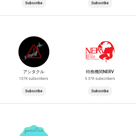
Subscribe
Subscribe
アシタクル
特務機関NERV
107K subscribers
5.37K subscribers
Subscribe
Subscribe