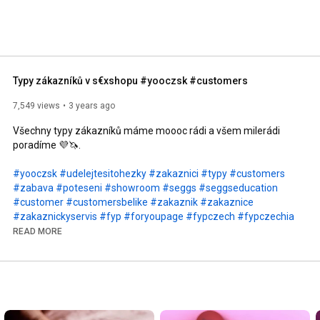
Typy zákazníků v s€xshopu #yooczsk #customers
7,549 views
3 years ago
Všechny typy zákazníků máme moooc rádi a všem milerádi 
poradíme 💜🦄.

#yooczsk
#udelejtesitohezky
#zakaznici
#typy
#customers
#zabava
#poteseni
#showroom
#seggs
#seggseducation
#customer
#customersbelike
#zakaznik
#zakaznice
#zakaznickyservis
#fyp
#foryoupage
#fypczech
#fypczechia
#preteba
#brno
#brnocity
#brnogirl
READ MORE