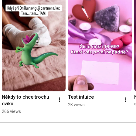
Někdy to chce trochu 
Test intuice
cviku
2K views
266 views