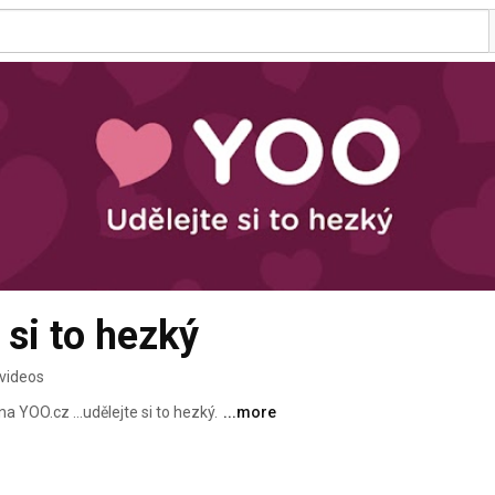
 si to hezký
videos
a YOO.cz ...udělejte si to hezký. 
...more