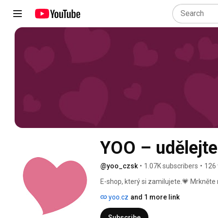
YOO – udělejte
@yoo_czsk
•
1.07K subscribers
•
126 
E-shop, který si zamilujete.💗 Mrkněte n
yoo.cz
and 1 more link
Subscribe