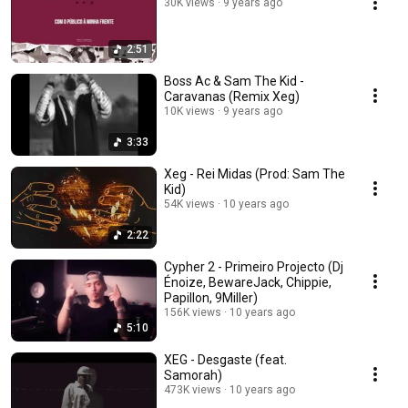
30K views
9 years ago
2:51
Boss Ac & Sam The Kid -
Caravanas (Remix Xeg)
10K views
9 years ago
3:33
Xeg - Rei Midas (Prod: Sam The
Kid)
54K views
10 years ago
2:22
Cypher 2 - Primeiro Projecto (Dj
Énoize, BewareJack, Chippie,
Papillon, 9Miller)
156K views
10 years ago
5:10
XEG - Desgaste (feat.
Samorah)
473K views
10 years ago