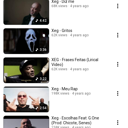
Xeg - Diz me
68K views
4 years ago
4:42
Xeg - Gritos
62K views
4 years ago
3:36
XEG - Frases Feitas (Lirical
Video)
62K views
4 years ago
3:22
Xeg - Meu Rap
198K views
4 years ago
2:54
Xeg - Escolhas Feat: G.One
(Prod: Chicote, Senes)
158K views
4 years ago