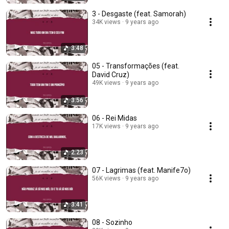
3 - Desgaste (feat. Samorah)
34K views
9 years ago
3:48
05 - Transformações (feat.
David Cruz)
49K views
9 years ago
3:56
06 - Rei Midas
17K views
9 years ago
2:23
07 - Lagrimas (feat. Manife7o)
56K views
9 years ago
3:41
08 - Sozinho