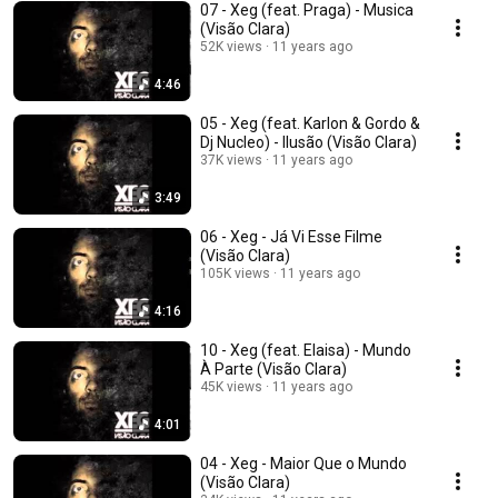
07 - Xeg (feat. Praga) - Musica
(Visão Clara)
52K views
11 years ago
4:46
05 - Xeg (feat. Karlon & Gordo &
Dj Nucleo) - Ilusão (Visão Clara)
37K views
11 years ago
3:49
06 - Xeg - Já Vi Esse Filme
(Visão Clara)
105K views
11 years ago
4:16
10 - Xeg (feat. Elaisa) - Mundo
À Parte (Visão Clara)
45K views
11 years ago
4:01
04 - Xeg - Maior Que o Mundo
(Visão Clara)