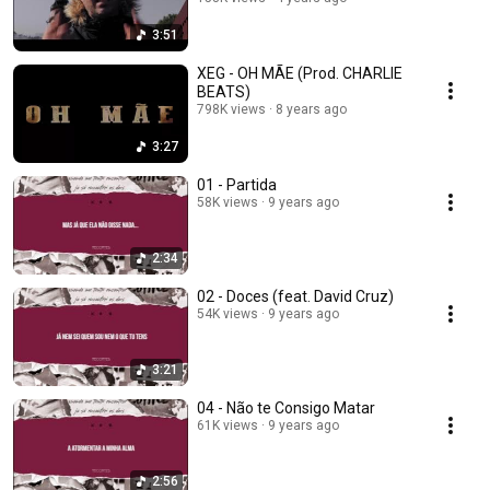
3:51
XEG - OH MÃE (Prod. CHARLIE
BEATS)
798K views
8 years ago
3:27
01 - Partida
58K views
9 years ago
2:34
02 - Doces (feat. David Cruz)
54K views
9 years ago
3:21
04 - Não te Consigo Matar
61K views
9 years ago
2:56