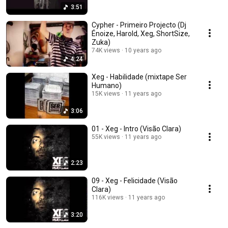
3:51
Cypher - Primeiro Projecto (Dj
Énoize, Harold, Xeg, ShortSize,
Zuka)
74K views
10 years ago
4:24
Xeg - Habilidade (mixtape Ser
Humano)
15K views
11 years ago
3:06
01 - Xeg - Intro (Visão Clara)
55K views
11 years ago
2:23
09 - Xeg - Felicidade (Visão
Clara)
116K views
11 years ago
3:20