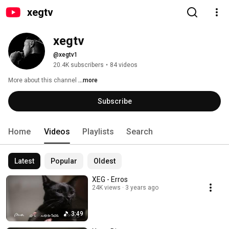
xegtv
xegtv
@xegtv1
20.4K subscribers
•
84 videos
More about this channel
...more
Subscribe
Home
Videos
Playlists
Search
Latest
Popular
Oldest
XEG - Erros
24K views
3 years ago
3:49