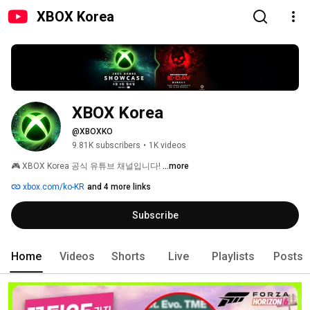
XBOX Korea
XBOX Korea
@XBOXKO
9.81K subscribers
•
1K videos
🎮 XBOX Korea 공식 유튜브 채널입니다! 
...more
xbox.com/ko-KR
and 4 more links
Subscribe
Home
Videos
Shorts
Live
Playlists
Posts