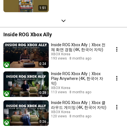
1:51
Inside ROG Xbox Ally
Inside ROG Xbox Ally｜Xbox 전
체 화면 경험 (4K, 한국어 자막)
XBOX Korea
193 views
8 months ago
0:24
Inside ROG Xbox Ally｜Xbox
Play Anywhere (4K, 한국어 자
막)
XBOX Korea
113 views
8 months ago
0:29
Inside ROG Xbox Ally｜Xbox 클
라우드 게이밍 (4K, 한국어 자막)
XBOX Korea
120 views
8 months ago
0:26