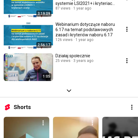
systemie LSI2021+ i kryteriach
oceny
87 views
1 year ago
3:19:09
Webinarium dotyczące naboru
6.17 na temat podstawowych
zasad i kryteriów naboru 6.17
126 views
1 year ago
2:56:17
Działaj społecznie
25 views
3 years ago
1:05
Shorts