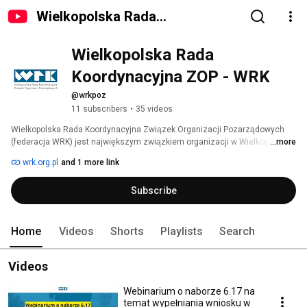
Wielkopolska Rada
Koordynacyjna ZOP - WRK
Wielkopolska Rada 
Koordynacyjna ZOP - WRK
@wrkpoz
11 subscribers
•
35 videos
Wielkopolska Rada Koordynacyjna Związek Organizacji Pozarządowych 
(federacja WRK) jest największym związkiem organizacji w Wielkopolsce, 
...more
zrzeszającym ponad 200 organizacji pozarządowych (fundacji, 
wrk.org.pl
and 1 more link
stowarzyszeń) z całego regionu. W sektorze pozarządowym działamy od 
ponad 25 lat. Swoimi działaniami wsparliśmy już kilka tysięcy organizacji. 
Subscribe
Skupiamy profesjonalistów i pasjonatów dlatego o organizacjach wiemy 
wszystko. 
Home
Videos
Shorts
Playlists
Search
Videos
Webinarium o naborze 6.17 na
temat wypełniania wniosku w