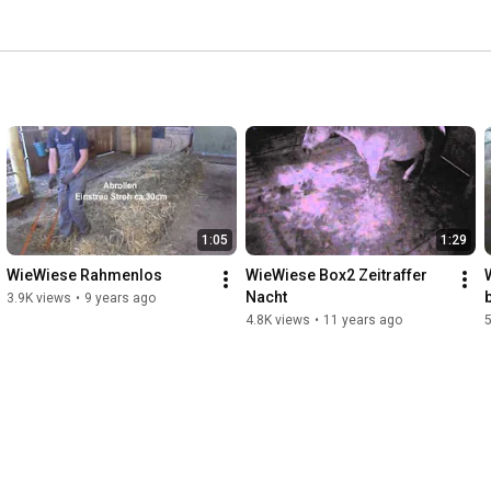
1:05
1:29
WieWiese Rahmenlos
WieWiese Box2 Zeitraffer 
Nacht
3.9K views
•
9 years ago
4.8K views
•
11 years ago
5