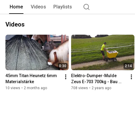
Home
Videos
Playlists
Videos
0:30
2:14
45mm Titan Heunetz 6mm 
Elektro-Dumper-Mulde 
Materialstärke
Zeus E-703 700kg - Bau 
"Orange"
10 views
•
2 months ago
708 views
•
2 years ago