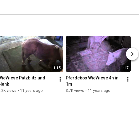
1:15
1:17
WieWiese Putzblitz und 
Pferdebox WieWiese 4h in 
blank
1m
.2K views
•
11 years ago
3.7K views
•
11 years ago