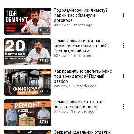
Подрядчик занизил смету?
Как он вас обманул в
договоре
43 views
1 month ago
18:08
Ремонт офиса и отделка
коммерческих помещений |
Тренды, ошибки и
современные офисы 2026
63 views
1 month ago
38:10
Как правильно сделать офис
под арендатора? Полный
разбор
249 views
3 months ago
21:51
Ремонт офиса: что важно
знать перед началом!
57 views
8 months ago
17:16
Секреты идеальной отделки