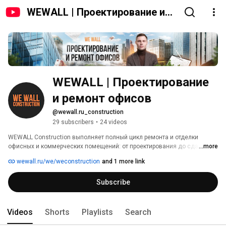
WEWALL | Проектирование и
ремонт офисов
WEWALL | Проектирование 
и ремонт офисов
@wewall.ru_construction
29 subscribers
•
24 videos
WEWALL Construction выполняет полный цикл ремонта и отделки 
офисных и коммерческих помещений: от проектирования до сдачи 
...more
объекта «под ключ». 
wewall.ru/we/weconstruction
and 1 more link
Subscribe
Videos
Shorts
Playlists
Search