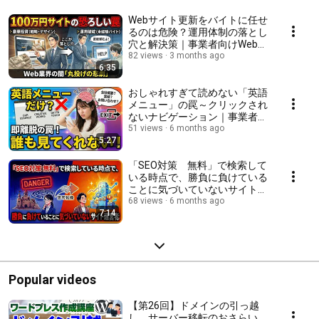
Webサイト更新をバイトに任せ
るのは危険？運用体制の落とし
穴と解決策｜事業者向けWeb集
客塾【ウェブロード】
82 views
3 months ago
6:35
おしゃれすぎて読めない「英語
メニュー」の罠～クリックされ
ないナビゲーション｜事業者向
けWeb集客塾【ウェブロード】
51 views
6 months ago
5:27
「SEO対策 無料」で検索して
いる時点で、勝負に負けている
ことに気づいていないサイト運
営者｜事業者向けWeb集客塾
68 views
6 months ago
7:14
【ウェブロード】
Popular videos
【第26回】ドメインの引っ越
し、サーバー移転のおさらい