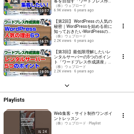
こなしたい ・Webで集客したい ・実務で使えるところだけ学びたい ＜
客を目指す「ワードプレス作成
講座の対象でない方＞ ・今すぐWordPressサイトを作成したい方 ・成果
講座」（※Lightningテーマ利
（株）ウェブロード
(集客・売上)をすぐに求める方 ・WordPressを一から順序立てて学びた
6.9K views
6 years ago
10:57
用）具体的な内容は動画の後半
い方 ・既にWordPressの知識がある方 ＜講座の方針＞ ・平日20時に配
から
信予定 ・仕事の都合で配信が遅れる場合もあります ・教科書通りにはや
【第2回】 WordPress の人気の
りません ・事業者が必要なところに限っての内容です ・ご質問は
秘密｜WordPressを始める前に
YouTube内で回答します ・ご質問は講座内容に関するものに限らせて頂
知っておきたいWordPressのす
きます ・トピック次第で講義時間が変動します ・私の経験に即した内容
ごさやメリットを解説いたしま
（株）ウェブロード
をお話しします ・内容に誤りがあればご指摘頂ければ助かります ・ちょ
2.2K views
6 years ago
16:21
す「ワードプレス作成講座」
っとゆるめにやりたいです。ご了承ください 動画内で紹介している
WordPressの有料テーマ Lightning Pro → https://vws.vektor-
【第3回】最低限理解したいレ
inc.co.jp/?vwaf=201 動画内で紹介しているレンタルサーバー エックスサ
ンタルサーバーの5つのポイン
ーバー → http://bit.ly/2yjnfyP
ト「ワードプレス作成講座」レ
ンタルサーバー会社の比較（ロ
（株）ウェブロード
2.2K views
6 years ago
19:05
リポップ、さくらサーバー、エ
ックスサーバー、NTT、KDDI
等）
Playlists
Web集客・サイト制作ワンポイ
ントレッスン
（株）ウェブロード · Playlist
24