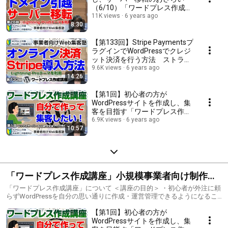
（6/10）「ワードプレス作成講
座」ドメインとIPアドレスの関
11K views
6 years ago
8:30
係や、DNSサーバー（ネームサ
ーバー）の解説
【第133回】Stripe Paymentsプ
ラグインでWordPressでクレジ
ット決済を行う方法 ストライ
プでWordPressにオンライン決
9.6K views
6 years ago
14:26
済システムを導入する方法「ワ
ードプレス作成講座2」
【第1回】初心者の方が
WordPressサイトを作成し、集
客を目指す「ワードプレス作成
講座」（※Lightningテーマ利
6.9K views
6 years ago
10:57
用）具体的な内容は動画の後半
から
「ワードプレス作成講座」小規模事業者向け制作・
運営・集客講座
「ワードプレス作成講座」について ＜講座の目的＞ ・初心者が外注に頼
らずWordPressを自分の思い通りに作成・運営管理できるようになるこ
と ・集客のための基礎知識を一通り得る状態になること ＜講座の対象者
【第1回】初心者の方が
＞ ・40代以上の事業者 ・WordPressに関心がある ・WordPressで自分で
作って運営したい ・WordPressを現在運営している ・WordPressを使い
WordPressサイトを作成し、集