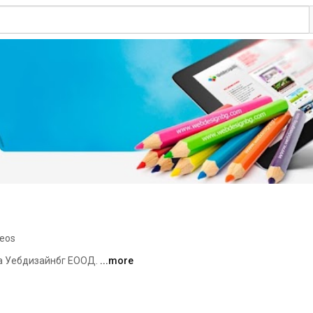
deos
 Уебдизайнбг ЕООД. 
...more