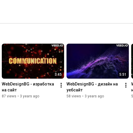
3:45
5:51
WebDesignBG - изработка 
WebDesignBG - дизайн на 
на сайт
уебсайт
87 views
•
3 years ago
58 views
•
3 years ago