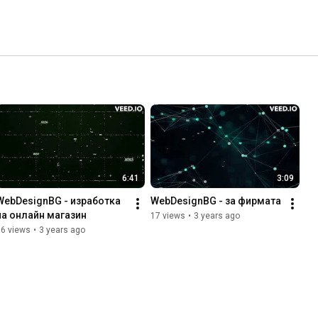
6:41
3:09
WebDesignBG - изработка 
WebDesignBG - за фирмата
на онлайн магазин
17 views
•
3 years ago
56 views
•
3 years ago