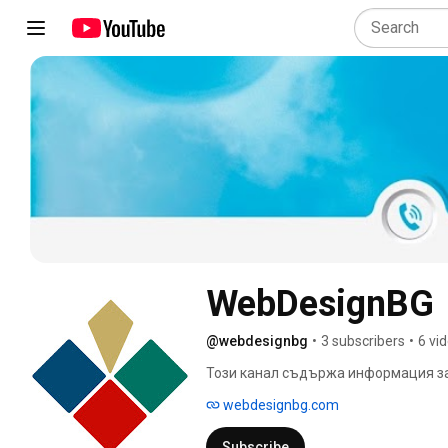
WebDesignBG
@webdesignbg
•
3 subscribers
•
6 vi
Този канал съдържа информация за
webdesignbg.com
Subscribe