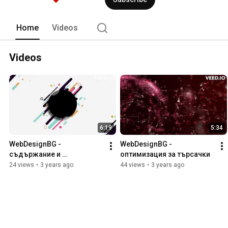
Home
Videos
Videos
6:19
5:34
WebDesignBG - 
WebDesignBG - 
съдържание и 
оптимизация за търсачки
функционалности на 
24 views
•
3 years ago
44 views
•
3 years ago
електронен магазин