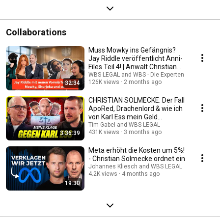
Collaborations
Muss Mowky ins Gefängnis?
Jay Riddle veröffentlicht Anni-
Files Teil 4! | Anwalt Christian
Solmecke
WBS LEGAL and WBS - Die Experten
126K views
2 months ago
32:34
CHRISTIAN SOLMECKE: Der Fall
ApoRed, Drachenlord & wie ich
von Karl Ess mein Geld
zurückbekomme
Tim Gabel and WBS LEGAL
431K views
3 months ago
3:36:39
Meta erhöht die Kosten um 5%!
- Christian Solmecke ordnet ein
Johannes Kliesch and WBS LEGAL
4.2K views
4 months ago
19:30