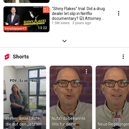
"Shiny Flakes" trial: Did a drug
dealer let slip in Netflix
documentary? 🤫| Attorney
Christian So...
1.5M views
3 years ago
13:22
Shorts
Immer diese Leute 
Nutzt du bekannte 
die auf den „letzten 
Hits für deine 
Neue Regelungen