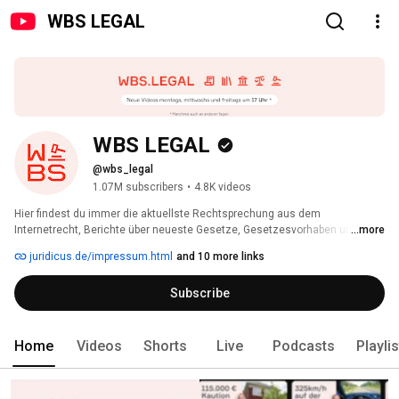
WBS LEGAL
WBS LEGAL
@wbs_legal
1.07M subscribers
•
4.8K videos
Hier findest du immer die aktuellste Rechtsprechung aus dem 
Internetrecht, Berichte über neueste Gesetze, Gesetzesvorhaben und 
...more
Urteile sowie Tipps und Rat bei Abmahnungen. 
juridicus.de/impressum.html
and 10 more links
Subscribe
Home
Videos
Shorts
Live
Podcasts
Playli