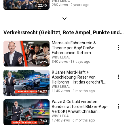
WBS LEGAL
28K views
2 years ago
22:45
Verkehrsrecht (Geblitzt, Rote Ampel, Punkte und
Co.)
Mama als Fahrlehrerin &
Theorie per App! Große
Führerschein-Reform
beschlossen.
WBS LEGAL
34K views
13 days ago
14:25
9 Jahre Mord-Haft +
Abschiebung! Raser von
Heilbronn – ist das gerecht?|
Anwalt Christian Solmecke
WBS LEGAL
114K views
3 months ago
16:37
Waze & Co bald verboten -
Bundesrat fordert Blitzer-App-
Verbot! | Anwalt Christian
Solmecke
WBS LEGAL
174K views
6 months ago
17:43