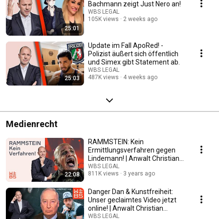
Bachmann zeigt Just Nero an!
WBS LEGAL
105K views
2 weeks ago
25:01
Update im Fall ApoRed! -
Polizist äußert sich öffentlich
und Simex gibt Statement ab.
WBS LEGAL
487K views
4 weeks ago
25:03
Medienrecht
RAMMSTEIN: Kein
Ermittlungsverfahren gegen
Lindemann! | Anwalt Christian
Solmecke
WBS LEGAL
811K views
3 years ago
22:08
Danger Dan & Kunstfreiheit:
Unser geclaimtes Video jetzt
online! | Anwalt Christian
Solmecke
WBS LEGAL