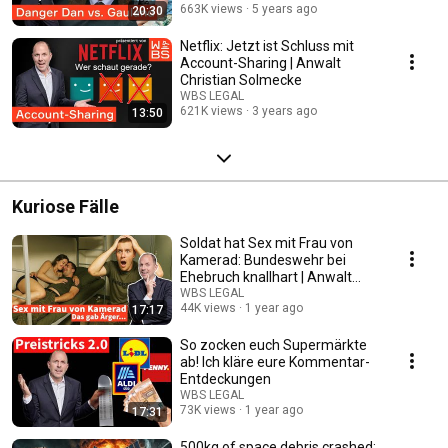
663K views
5 years ago
20:30
Netflix: Jetzt ist Schluss mit
Account-Sharing | Anwalt
Christian Solmecke
WBS LEGAL
621K views
3 years ago
13:50
Kuriose Fälle
Soldat hat Sex mit Frau von
Kamerad: Bundeswehr bei
Ehebruch knallhart | Anwalt
Christian Solmecke
WBS LEGAL
44K views
1 year ago
17:17
So zocken euch Supermärkte
ab! Ich kläre eure Kommentar-
Entdeckungen
WBS LEGAL
73K views
1 year ago
17:31
500kg of space debris crashed: