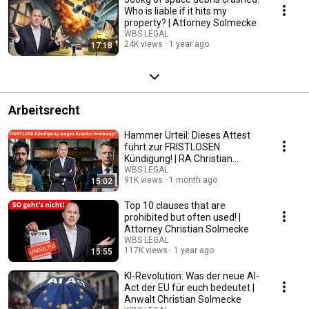
Who is liable if it hits my
property? | Attorney Solmecke
WBS LEGAL
24K views
1 year ago
17:18
Arbeitsrecht
Hammer Urteil: Dieses Attest
führt zur FRISTLOSEN
Kündigung! | RA Christian
Solmecke
WBS LEGAL
91K views
1 month ago
15:02
Top 10 clauses that are
prohibited but often used! |
Attorney Christian Solmecke
WBS LEGAL
117K views
1 year ago
15:55
KI-Revolution: Was der neue AI-
Act der EU für euch bedeutet |
Anwalt Christian Solmecke