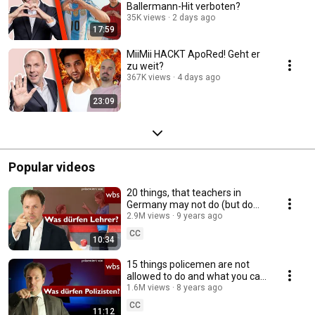
Ballermann-Hit verboten?
35K views
2 days ago
17:59
MiiMii HACKT ApoRed! Geht er
zu weit?
367K views
4 days ago
23:09
Popular videos
20 things, that teachers in
Germany may not do (but do
anyway)! | Lawyer Christian
2.9M views
9 years ago
Solmecke
CC
10:34
15 things policemen are not
allowed to do and what you can
do about it! | chancellery WBS
1.6M views
8 years ago
CC
11:12