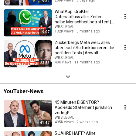
208K views
8 days ago
19:32
WhatApp: Größter
Datenabfluss aller Zeiten -
halbe Menschheit betroffen! |
Anwalt Christian Solmecke
WBS LEGAL
132K views
8 months ago
19:07
Zuckerbergs Meta weiß alles
über euch! So funktionieren die
perfiden Tools | Anwalt
Solmecke
WBS LEGAL
40K views
11 months ago
23:56
YouTuber-News
45 Minuten EIGENTOR?
ApoReds Statement juristisch
zerlegt!
WBS LEGAL
495K views
2 weeks ago
41:47
5 JAHRE HAFT? Aline