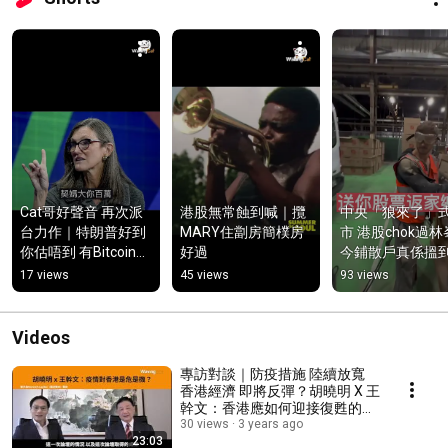
Cat哥好聲音 再次派
港股無常蝕到喊｜攬
中央「狼來了」
台力作｜特朗普好到
MARY住劏房簡樸房
市 港股chok過林峯
你估唔到 有Bitcoin喺
好過
今鋪散戶真係搵到
袋生命唔受老闆主宰
定又一次被慘割
17 views
45 views
93 views
｜聽出耳油｜好聽到
菜？
唔使食飯
Videos
專訪對談｜防疫措施 陸續放寬
香港經濟 即將反彈？胡曉明 X 王
幹文：香港應如何迎接復甦的機
遇？
30 views
3 years ago
23:03