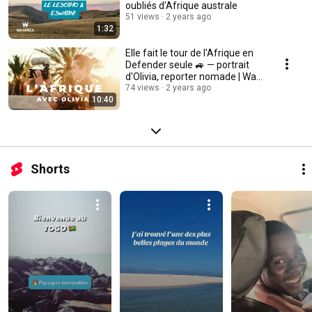
oubliés d'Afrique australe
51 views
2 years ago
1:32
Elle fait le tour de l'Afrique en
Defender seule 🚙 — portrait
d'Olivia, reporter nomade | Wa
Africa
74 views
2 years ago
10:40
Shorts