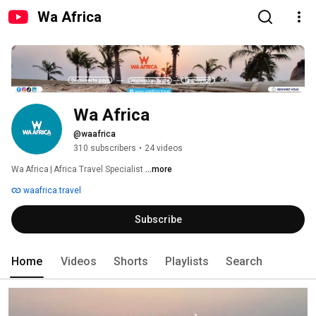
Wa Africa
Wa Africa
@waafrica
310 subscribers
•
24 videos
Wa Africa | Africa Travel Specialist 
...more
waafrica.travel
Subscribe
Home
Videos
Shorts
Playlists
Search