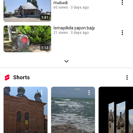
məbədi
60 views
3 days ago
1:41
İsmayıllıda yapon bağı
21 views
3 days ago
1:13
Shorts