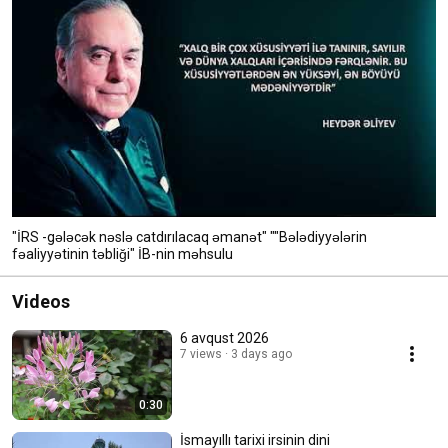
"İRS -gələcək nəslə catdırılacaq əmanət" ""Bələdiyyələrin
fəaliyyətinin təbliği" İB-nin məhsulu
Videos
6 avqust 2026
7 views
3 days ago
0:30
İsmayıllı tarixi irsinin dini