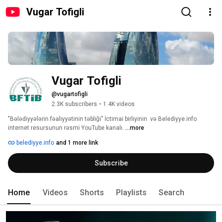
Vugar Tofigli
Vugar Tofigli
@vugartofigli
2.3K subscribers
•
1.4K videos
"Bələdiyyələrin fəaliyyətinin təbliği" İctimai birliyinin  və Belediyye.info 
internet resursunun rəsmi YouTube kanalı. 
...more
belediyye.info
and 1 more link
Subscribe
Home
Videos
Shorts
Playlists
Search