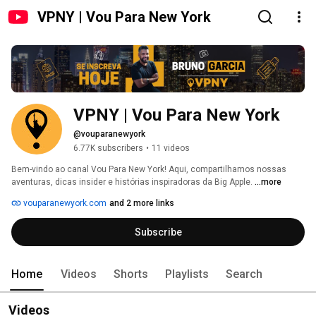
VPNY | Vou Para New York
VPNY | Vou Para New York
@vouparanewyork
6.77K subscribers
•
11 videos
Bem-vindo ao canal Vou Para New York! Aqui, compartilhamos nossas 
aventuras, dicas insider e histórias inspiradoras da Big Apple. 
...more
vouparanewyork.com
and 2 more links
Subscribe
Home
Videos
Shorts
Playlists
Search
Videos