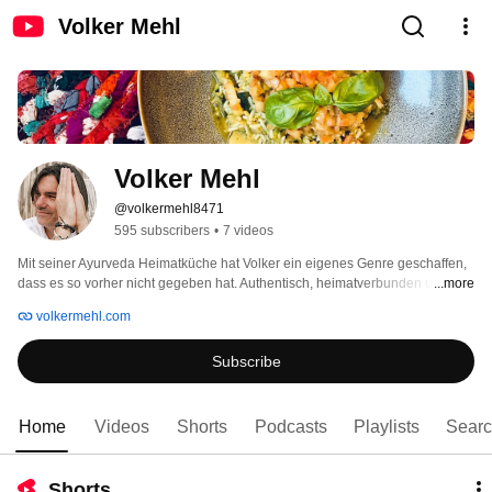
Volker Mehl
Volker Mehl
@volkermehl8471
595 subscribers
•
7 videos
Mit seiner Ayurveda Heimatküche hat Volker ein eigenes Genre geschaffen, 
dass es so vorher nicht gegeben hat. Authentisch, heimatverbunden und 
...more
ganz nah bei den Menschen und ihrem Alltag, das beschreibt wohl am 
volkermehl.com
besten, wie Volker Ayurveda lebt und in mittlerweile 13 Büchern und 
hunderten von Kochkursen an tausende von Menschen vermittelt hat. 
Subscribe
Home
Videos
Shorts
Podcasts
Playlists
Sear
Shorts