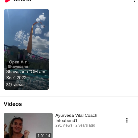
Shavasana "OM am 
See" 2022
247 views
Videos
Ayurveda Vital Coach
Infoabend1
291 views
2 years ago
1:01:14