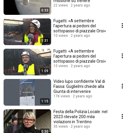
missione su Venere
22 views
2 years ago
0:33
Fugatti: «A settembre
l’apertura ai pedoni del
sottopasso di piazzale Orsi»
10 views
2 years ago
1:31
Fugatti: «A settembre
l’apertura ai pedoni del
sottopasso di piazzale Orsi»
10 views
2 years ago
1:09
Video lupo confidente Val di
Fassa: Guglielmi chiede alla
Giunta di intervenire
17K views
2 years ago
1:15
Festa della Polizia Locale: nel
2023 rilevate 200 mila
violazioni in Trentino
35 views
2 years ago
0:30