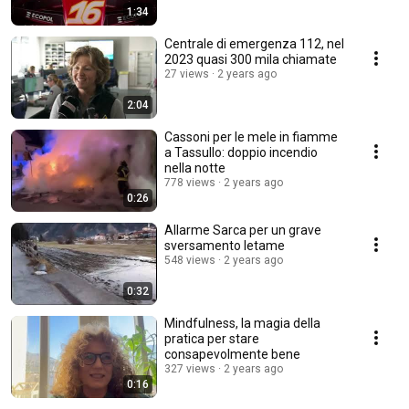
1:34
Centrale di emergenza 112, nel
2023 quasi 300 mila chiamate
27 views
2 years ago
2:04
Cassoni per le mele in fiamme
a Tassullo: doppio incendio
nella notte
778 views
2 years ago
0:26
Allarme Sarca per un grave
sversamento letame
548 views
2 years ago
0:32
Mindfulness, la magia della
pratica per stare
consapevolmente bene
327 views
2 years ago
0:16