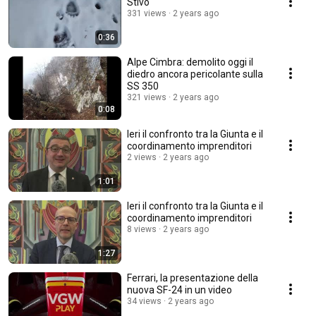
Stivo
331 views
2 years ago
0:36
Alpe Cimbra: demolito oggi il
diedro ancora pericolante sulla
SS 350
321 views
2 years ago
0:08
Ieri il confronto tra la Giunta e il
coordinamento imprenditori
2 views
2 years ago
1:01
Ieri il confronto tra la Giunta e il
coordinamento imprenditori
8 views
2 years ago
1:27
Ferrari, la presentazione della
nuova SF-24 in un video
34 views
2 years ago