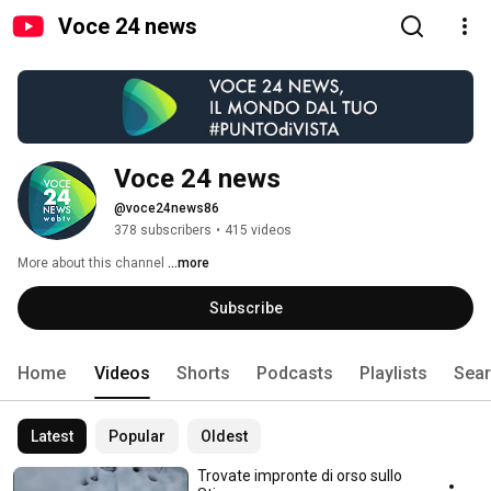
Voce 24 news
Voce 24 news
@voce24news86
378 subscribers
•
415 videos
More about this channel
...more
Subscribe
Home
Videos
Shorts
Podcasts
Playlists
Sea
Latest
Popular
Oldest
Trovate impronte di orso sullo