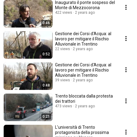
Inaugurato il ponte sospeso del
Monte di Mezzocorona
422 views
2 years ago
0:46
Gestione dei Corsi d’Acqua: al
lavoro per mitigare il Rischio
Alluvionale in Trentino
22 views
2 years ago
0:52
Gestione dei Corsi d'Acqua: al
lavoro per mitigare il Rischio
Alluvionale in Trentino
39 views
2 years ago
0:48
Trento bloccata dalla protesta
dei trattori
473 views
2 years ago
0:21
L’università di Trento
protagonista della prossima