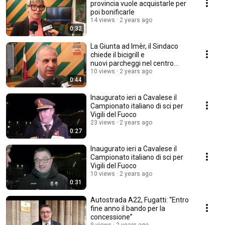
provincia vuole acquistarle per
poi bonificarle
14 views
2 years ago
0:32
La Giunta ad Imèr, il Sindaco
chiede il bicigrill e
nuovi parcheggi nel centro
storico
10 views
2 years ago
0:44
Inaugurato ieri a Cavalese il
Campionato italiano di sci per
Vigili del Fuoco
23 views
2 years ago
0:27
Inaugurato ieri a Cavalese il
Campionato italiano di sci per
Vigili del Fuoco
10 views
2 years ago
0:31
Autostrada A22, Fugatti: “Entro
fine anno il bando per la
concessione”