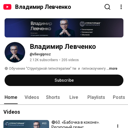
Владимир Левченко
Владимир Левченко
@vllevgipnoz
2.12K subscribers
•
205 videos
🔵 Обучение "Структурной гипнотерапии" тм  и  гипнокоучингу 
...more
Subscribe
Home
Videos
Shorts
Live
Playlists
Posts
Videos
🔵60. «Бабочка в коконе».
Ресурсный сеанс.