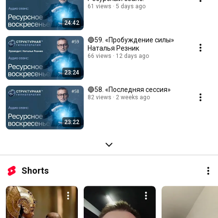
61 views
5 days ago
24:42
🔵59. «Пробуждение силы»
Наталья Резник
66 views
12 days ago
23:24
🔵58. «Последняя сессия»
82 views
2 weeks ago
23:22
Shorts