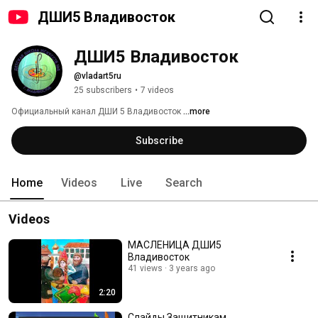
ДШИ5 Владивосток
ДШИ5 Владивосток
@vladart5ru
25 subscribers
•
7 videos
Официальный канал ДШИ 5 Владивосток 
...more
Subscribe
Home
Videos
Live
Search
Videos
МАСЛЕНИЦА ДШИ5
Владивосток
41 views
3 years ago
2:20
Слайды Защитникам