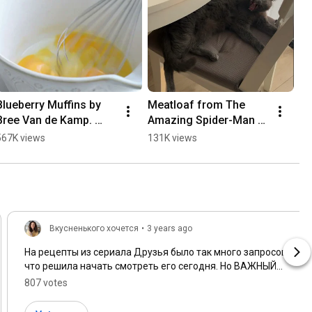
Blueberry Muffins by 
Meatloaf from The 
Bree Van de Kamp. 
Amazing Spider-Man 
Recipe in the pinned 
movie 🕸️ recipe in 
567K views
131K views
comment 👇
pinned comment 👇
Вкусненького хочется
•
3 years ago
На рецепты из сериала Друзья было так много запросов,
что решила начать смотреть его сегодня. Но ВАЖНЫЙ
ВОПРОС - в какой озвучке смотреть?
807 votes