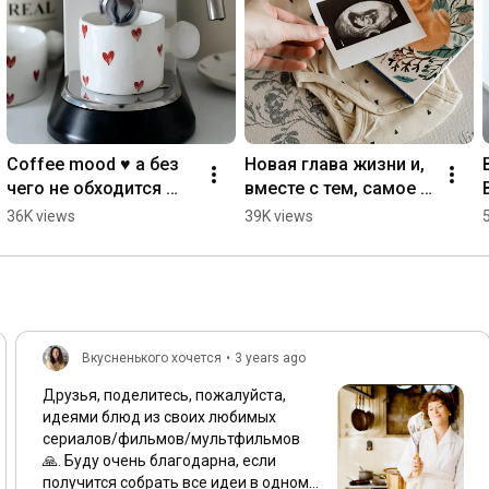
Всыпаем рис и обжариваем 1-2 минуты. Вливаем смесь из 
вина с шафраном и готовим, помешивая, пока жидкость не 
испарится.

Перемешиваем курицу и чоризо с рисом. Вливаем бульон и 
доводим до кипения. Солим и перчим по вкусу.

Когда уровень бульона достигнет уровня риса, 
выкладываем креветки, мидии и кальмары поверх риса. 
Coffee mood ♥️ а без 
Новая глава жизни и, 
Убавляем огонь до минимума и готовим до мягкости риса. 
чего не обходится 
вместе с тем, самое 
Приятного аппетита!
ваша неделя?
долгожданное её 
36K views
39K views
событие ♥️
Вкусненького хочется
•
3 years ago
Друзья, поделитесь, пожалуйста,
идеями блюд из своих любимых
сериалов/фильмов/мультфильмов
🙏. Буду очень благодарна, если
получится собрать все идеи в одном