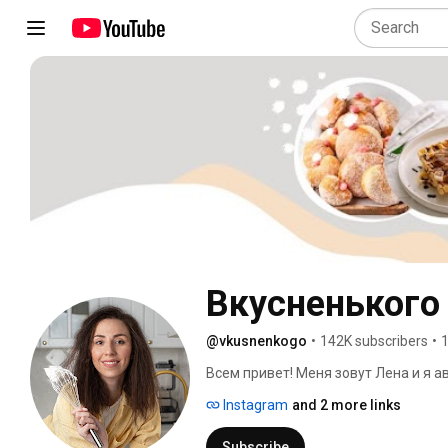
Вкусненького
@vkusnenkogo
•
142K subscribers
•
1
Всем привет! Меня зовут Лена и я а
фотограф и большой кулинарный эн
Instagram
and 2 more links
выпечки и десертов 
Subscribe