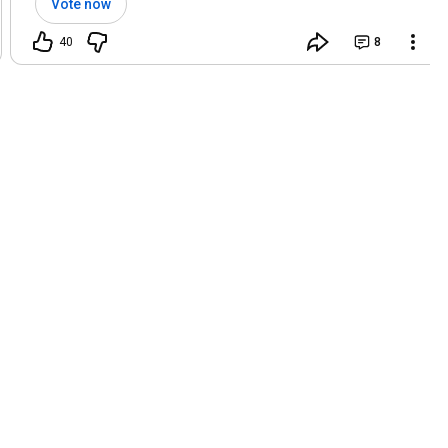
Vote now
40
8