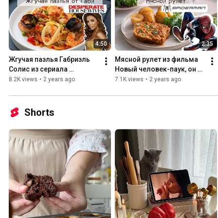
4:50
2:35
Жгучая паэлья Габриэль 
Мясной рулет из фильма 
Солис из сериала 
Новый человек-паук, он 
Отчаянные домохозяйки
же Митлоф или Мясной 
8.2K views
•
2 years ago
7.1K views
•
2 years ago
хлеб
Shorts