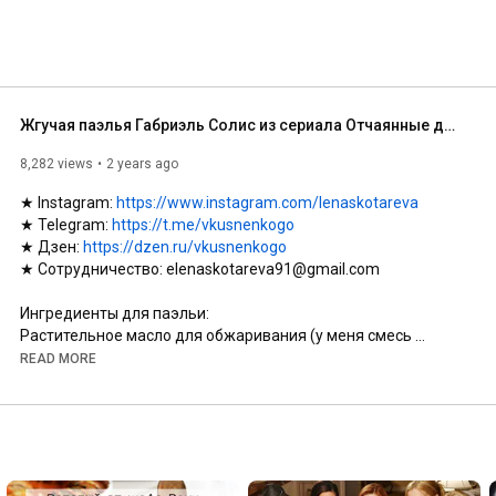
Жгучая паэлья Габриэль Солис из сериала Отчаянные домохозяйки
8,282 views
2 years ago
★ Instagram: 
https://www.instagram.com/lenaskotareva
★ Telegram: 
https://t.me/vkusnenkogo
★ Дзен: 
https://dzen.ru/vkusnenkogo
★ Сотрудничество: elenaskotareva91@gmail.com

Ингредиенты для паэльи:

Растительное масло для обжаривания (у меня смесь 
подсолнечного и оливкового Altero)

READ MORE
1/2 стакана сухого белого вина

1 ч.л. шафрана

6 филе куриных бедер

340 г чоризо

1 средняя желтая луковица

1 красный болгарский перец
