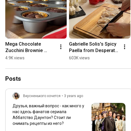
Mega Chocolate 
Gabrielle Solis's Spicy 
Zucchini Brownie 
Paella from Desperate 
Muffins
Housewives 🔥 recipe 
4.9K views
603K views
in the pinned comment
Posts
Вкусненького хочется
•
3 years ago
Друзья, важный вопрос - как много у
нас здесь фанатов сериала
Аббатство Даунтон? Стоит ли
снимать рецепты из него?