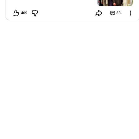
469
83