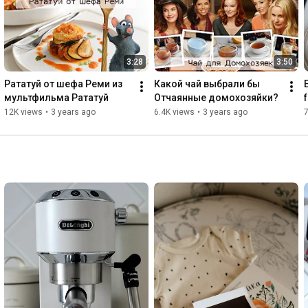
1/2 чайной ложки кайенского перца (по желанию)

Соль и свежемолотый черный перец

1,5 стакана риса для паэльи (у меня рис Бальдо)

3 стакана куриного бульона

3:28
3:50
450 г крупных креветок

24 мидии

Рататуй от шефа Реми из 
Какой чай выбрали бы 
12 моллюсков (вместо моллюсков у меня кальмары)

мультфильма Рататуй
Отчаянные домохозяйки?
1 стакан замороженного горошка

12K views
•
3 years ago
6.4K views
•
3 years ago
7
Приготовление:

В небольшой миске заливаем шафран вином. Даем 
настояться, пока готовится паэлья. Разогреваем масло в 
широкой и глубокой кастрюле на среднем огне. Я 
использую смесь подсолнечного и оливкового масла от 
бренда Altero. Выкладываем очищенные креветки, 
обжариваем с двух сторон до полуготовности и вынимаем. 
Добавляем курицу и чоризо, жарим, пока курица слегка не 
подрумянится со всех сторон, около 8 минут. Шумовкой 
выкладываем курицу и чоризо в миску.

Также обжариваем лук, красный перец и специи. Готовим, 
помешивая, пока овощи не станут мягкими, около 6 минут.
