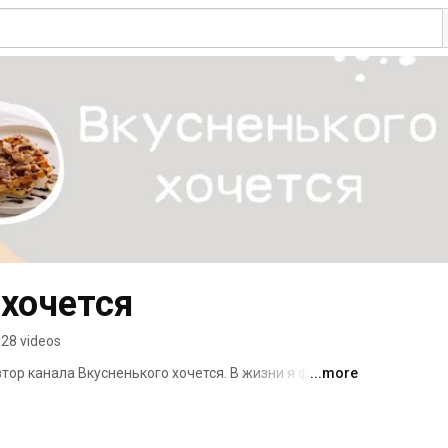
 хочется
28 videos
втор канала Вкусненького хочется. В жизни я фуд-
...more
тузиаст, здесь делюсь своими любимыми рецептами 