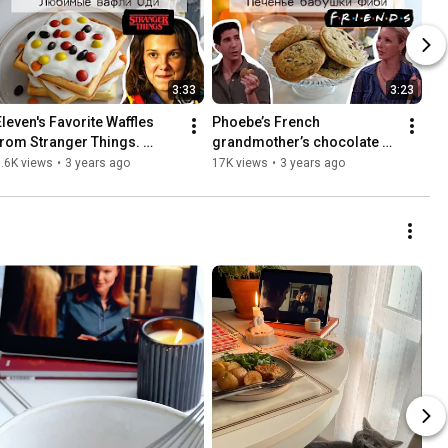
3:33
3:23
Eleven's Favorite Waffles 
Phoebe’s French 
from Stranger Things. 
grandmother’s chocolate 
Homemade Eggo Waffles
chip cookies from the TV 
.6K views
•
3 years ago
17K views
•
3 years ago
show Friends 🍪