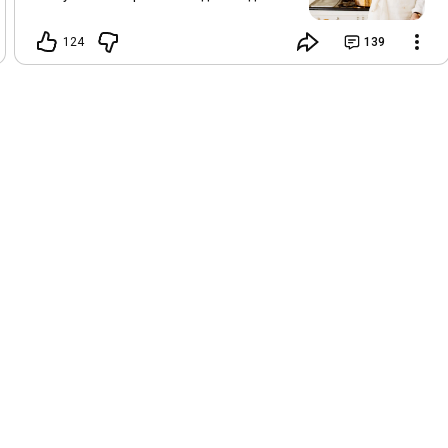
месте, в комментариях к видео все
вечно теряется
124
139