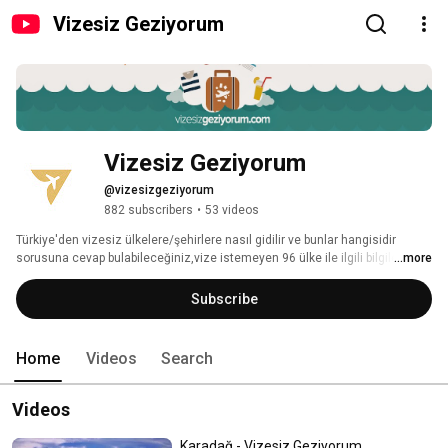
Vizesiz Geziyorum
Vizesiz Geziyorum
@vizesizgeziyorum
882 subscribers
•
53 videos
Türkiye'den vizesiz ülkelere/şehirlere nasıl gidilir ve bunlar hangisidir 
sorusuna cevap bulabileceğiniz,vize istemeyen 96 ülke ile ilgili bilgilerin yer 
...more
aldığı video kanalı! 
Subscribe
Home
Videos
Search
Videos
Karadağ - Vizesiz Geziyorum